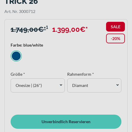
TRICK 26
Art. Nr. 3000712
SALE
1.749,00€*
¹
1.399,00€*
-20%
Farbe: blue/white
Größe *
Rahmenform *
Onesize | (26")
Diamant
Unverbindlich Reservieren