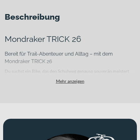
Beschreibung
Mondraker TRICK 26
Bereit für Trail-Abenteuer und Alltag – mit dem
Mondraker TRICK 26
Du suchst ein Bike, das den Schulweg genauso souverän meistert
wie die erste Trail-Runde nachmittags mit Freundinnen oder
Mehr anzeigen
Freunden? Das Mondraker TRICK 26 verbindet ein durchdachtes
Setup mit robuster Technik und gibt dir genau das Vertrauen, das du
im Jugendalter auf dem Bike brauchst. Mit seinem leichten
Aluminiumrahmen und einem Gesamtgewicht von 12.5 kg bleibt es
agil und gut beherrschbar – ideal, wenn du deine Fahrtechnik
weiterentwickeln möchtest.
Für welche Einsätze eignet sich dieses Bike?
Als Jugendfahrrad ist das TRICK 26 perfekt auf Fahrerinnen und