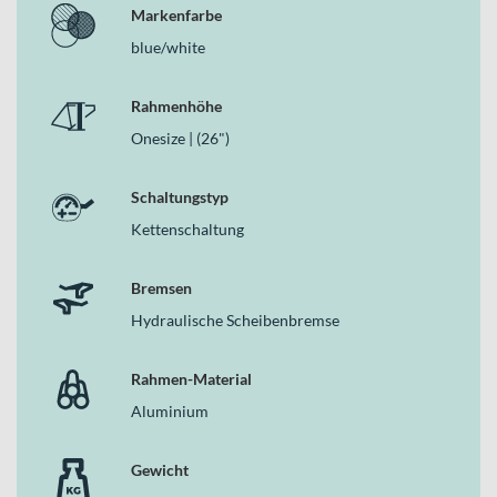
überzeugt
Markenfarbe
In der Kategorie Jugendfahrräder steht eine ausgewogene
blue/white
Mischung aus Kontrolle, Gewicht und Anpassungsfähigkeit im
Mittelpunkt. Genau hier punktet das TRICK 26 mit
Rahmenhöhe
Aluminiumrahmen, 120 mm Federgabel, hydraulischen
Scheibenbremsen und 12-Gang Kettenschaltung. Mondraker
Onesize | (26")
kombiniert alltagstaugliche Robustheit mit echter Trail-
Performance – damit du dich Schritt für Schritt weiterentwickeln
Schaltungstyp
und jede Fahrt selbstbewusst genießen kannst.
Kettenschaltung
Bremsen
Hydraulische Scheibenbremse
Rahmen-Material
Aluminium
Gewicht