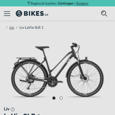
Regional kaufen:
Göttingen
|
Ändern
Liv
Liv LaVie SLR 1
Liv