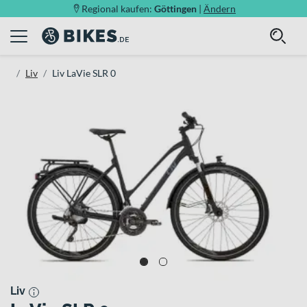
Regional kaufen:
Göttingen
|
Ändern
Liv
Liv LaVie SLR 0
Liv