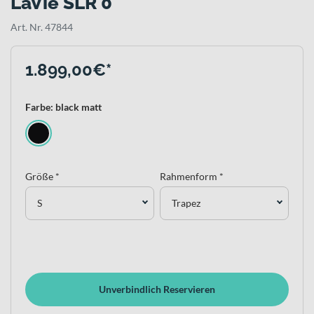
LaVie SLR 0
Art. Nr. 47844
1.899,00€*
Farbe: black matt
Größe *
Rahmenform *
S
Trapez
Unverbindlich Reservieren