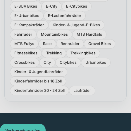
E-SUV Bikes
E-City
E-Citybikes
E-Urbanbikes
E-Lastenfahrräder
E-Kompakträder
Kinder- & Jugend-E-Bikes
Fahrräder
Mountainbikes
MTB Hardtails
MTB Fullys
Race
Rennräder
Gravel Bikes
Fitnessbikes
Trekking
Trekkingbikes
Crossbikes
City
Citybikes
Urbanbikes
Kinder- & Jugendfahrräder
Kinderfahrräder bis 18 Zoll
Kinderfahrräder 20 - 24 Zoll
Laufräder
Vertrag widerrufen