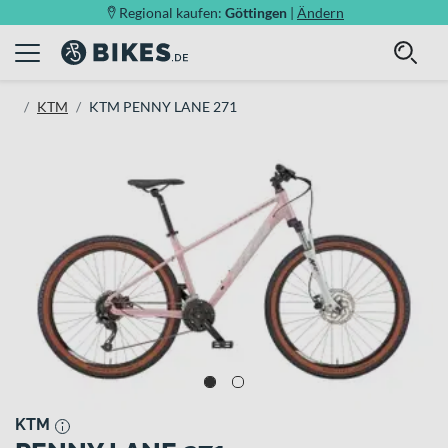
Regional kaufen:
Göttingen
|
Ändern
KTM
KTM PENNY LANE 271
KTM