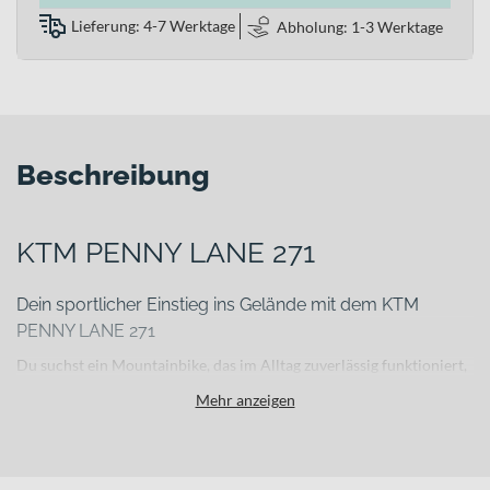
Lieferung: 4-7 Werktage
Abholung: 1-3 Werktage
Beschreibung
KTM PENNY LANE 271
Dein sportlicher Einstieg ins Gelände mit dem KTM
PENNY LANE 271
Du suchst ein Mountainbike, das im Alltag zuverlässig funktioniert,
auf Schotterwegen sicher läuft und auch auf ersten Trail-
Mehr anzeigen
Abenteuern überzeugt? Das
KTM PENNY LANE 271
richtet sich an
junge, ambitionierte Fahrerinnen und Fahrer, die mehr wollen als
ein einfaches Freizeitbike. Es verbindet sportive Optik mit
durchdachter Technik und einer Geometrie, die auf Kontrolle und