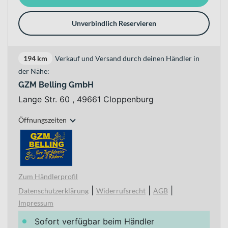
Unverbindlich Reservieren
194 km
Verkauf und Versand durch deinen Händler in
der Nähe:
GZM Belling GmbH
Lange Str. 60 , 49661 Cloppenburg
Öffnungszeiten
Zum Händlerprofil
|
|
|
Datenschutzerklärung
Widerrufsrecht
AGB
Impressum
Sofort verfügbar beim Händler