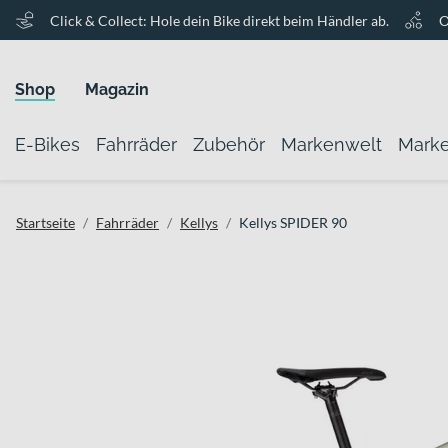
Click & Collect: Hole dein Bike direkt beim Händler ab.
O
Shop
Magazin
E-Bikes
Fahrräder
Zubehör
Markenwelt
Mark
Startseite
Fahrräder
Kellys
Kellys SPIDER 90