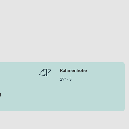
Rahmenhöhe
29" - S
l