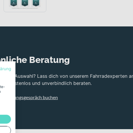
nliche Beratung
lärung
bei der Auswahl? Lass dich von unserem Fahrradexperten a
ng kostenlos und unverbindlich beraten.
ite-
m
s Beratungsgespräch buchen