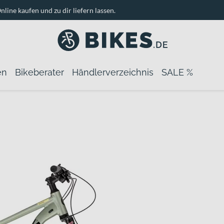
nline kaufen und zu dir liefern lassen.
en
Bikeberater
Händlerverzeichnis
SALE %