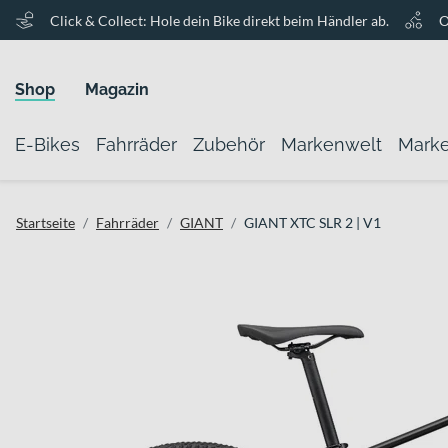
Click & Collect: Hole dein Bike direkt beim Händler ab.
O
Shop
Magazin
E-Bikes
Fahrräder
Zubehör
Markenwelt
Mark
Startseite
Fahrräder
GIANT
GIANT XTC SLR 2 | V1