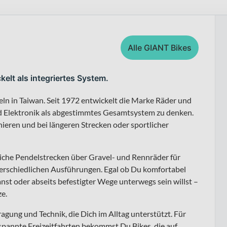
Alle GIANT Bikes
kelt als integriertes System.
eln in Taiwan. Seit 1972 entwickelt die Marke Räder und
d Elektronik als abgestimmtes Gesamtsystem zu denken.
nieren und bei längeren Strecken oder sportlicher
liche Pendelstrecken über Gravel- und Rennräder für
terschiedlichen Ausführungen. Egal ob Du komfortabel
anst oder abseits befestigter Wege unterwegs sein willst –
e.
ragung und Technik, die Dich im Alltag unterstützt. Für
pannte Freizeitfahrten bekommst Du Bikes, die auf