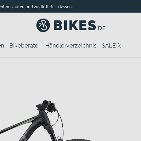
nline kaufen und zu dir liefern lassen.
en
Bikeberater
Händlerverzeichnis
SALE %