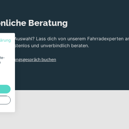
auber abzufangen und Deine Linie auch auf ruppigem Untergrund
ufung für steile Anstiege und schnelle Passagen. In Kombination 
 vom Typ SHIMANO BR-MT200 zum Einsatz – vorne mit 180 mm, hi
nliche Beratung
hsvoll wird.
bei der Auswahl? Lass dich von unserem Fahrradexperten a
 60 TPI, EXO, TLR Reifen, die schlauchlos ausgeliefert werden. D
lärung
ng kostenlos und unverbindlich beraten.
Cockpit durch eine GIANT Connect Sattelstütze, die auf sportli
ite-
s Beratungsgespräch buchen
m
ei klare Statements für Deinen sportlichen Auftritt im Gelände.
ftübertragung
 kontrolliertes Handling
 180 mm vorne und 160 mm hinten
itige Übersetzungsbandbreite
iefert, für hohe Traktion
satzmöglichkeiten