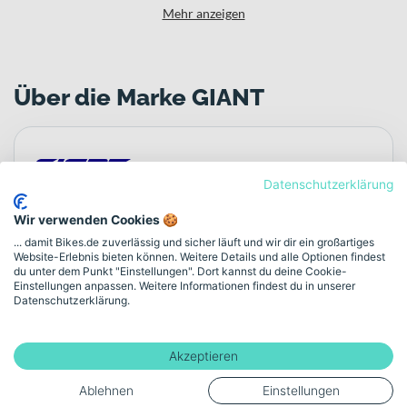
Mehr anzeigen
Über die Marke GIANT
Datenschutzerklärung
Alle GIANT Bikes
Wir verwenden Cookies 🍪
... damit Bikes.de zuverlässig und sicher läuft und wir dir ein großartiges
Bikes für tägliche Wege und sportliche Ziele –
Website-Erlebnis bieten können. Weitere Details und alle Optionen findest
entwickelt als integriertes System.
du unter dem Punkt "Einstellungen". Dort kannst du deine Cookie-
Einstellungen anpassen. Weitere Informationen findest du in unserer
Datenschutzerklärung.
GIANT ist ein weltweit aktiver Fahrradhersteller mit
Wurzeln in Taiwan. Seit 1972 entwickelt die Marke
Räder und E-Bikes mit dem Anspruch, Rahmen, Antrieb,
Akzeptieren
Federung und Elektronik als abgestimmtes
Ablehnen
Einstellungen
Gesamtsystem zu denken. Das Ergebnis sind