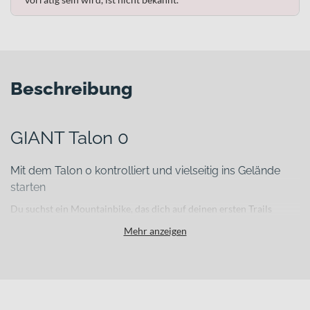
Beschreibung
GIANT Talon 0
Mit dem Talon 0 kontrolliert und vielseitig ins Gelände
starten
Du suchst ein Mountainbike, das dich auf deinen ersten Trails
genauso zuverlässig begleitet wie bei schnellen Feierabendrunden
Mehr anzeigen
oder im Alltag? Das GIANT Talon 0 ist als vielseitiges MTB Hardtail
konzipiert und verbindet eine robuste Bauweise mit moderner
Trail-Ausstattung. Der leichte Aluminiumrahmen sorgt für ein
ausgewogenes Handling, während die durchdachte
Komponentenwahl dir Sicherheit und Kontrolle auf