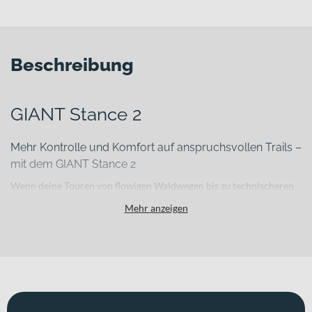
Beschreibung
GIANT Stance 2
Mehr Kontrolle und Komfort auf anspruchsvollen Trails –
mit dem GIANT Stance 2
Wenn deine Touren von flowigen Waldwegen bis zu technischeren
Trail-Abfahrten reichen, brauchst du ein Fully, das Reserven bietet
Mehr anzeigen
und dabei effizient bleibt. Das GIANT Stance 2 verbindet eine
ausgewogene Trail-Performance mit einem robusten
Rahmenkonzept. Mit seinem Aluminiumrahmen liefert es dir die
nötige Stabilität für anspruchsvolle Passagen und bleibt zugleich
vielseitig für ausgedehnte Cross-Country-Runden.
Für welche Einsätze eignet sich dieses Bike?