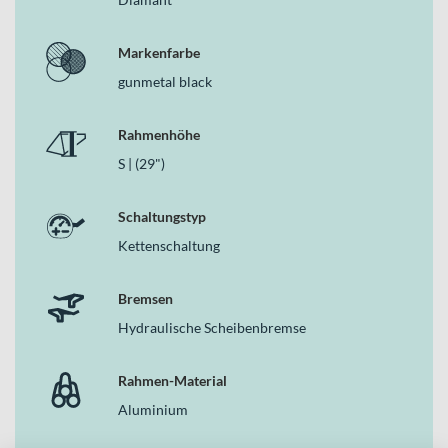
Warum dieses Bike in der Kategorie MTB Fullys
überzeugt
Markenfarbe
gunmetal black
Als vielseitiges Mountainbike zeigt das GIANT Stance 2, was
moderne MTB Fullys leisten können: effiziente Kraftübertragung
dank 10-Gang-Kettenschaltung, kontrollierte Dämpfung mit 130
Rahmenhöhe
mm und 120 mm Federweg sowie zuverlässige Bremsperformance
S | (29")
durch hydraulische Scheibenbremsen. Erhältlich in „gunmetal
black“ und „knight shield“, verbindet es sportliche Optik mit
durchdachter Trail-Technik – ideal für dich, wenn du ein
Schaltungstyp
ausgewogenes Fully für abwechslungsreiche Offroad-Abenteuer
Kettenschaltung
suchst.
Bremsen
Hydraulische Scheibenbremse
Rahmen-Material
Aluminium