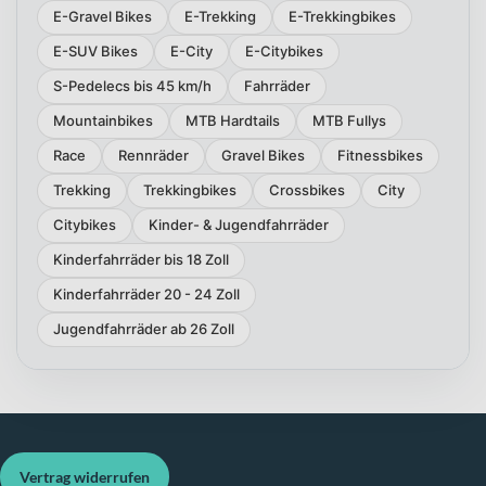
E-Gravel Bikes
E-Trekking
E-Trekkingbikes
E-SUV Bikes
E-City
E-Citybikes
S-Pedelecs bis 45 km/h
Fahrräder
Mountainbikes
MTB Hardtails
MTB Fullys
Race
Rennräder
Gravel Bikes
Fitnessbikes
Trekking
Trekkingbikes
Crossbikes
City
Citybikes
Kinder- & Jugendfahrräder
Kinderfahrräder bis 18 Zoll
Kinderfahrräder 20 - 24 Zoll
Jugendfahrräder ab 26 Zoll
Vertrag widerrufen