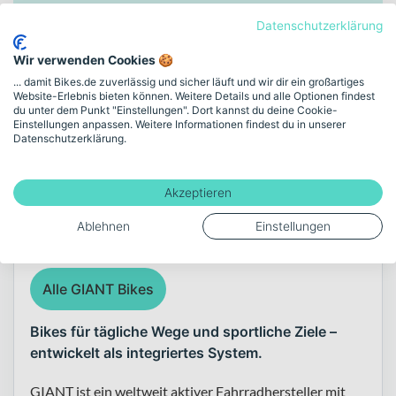
Zulässiges Gesamtgewicht
Datenschutzerklärung
138
Wir verwenden Cookies 🍪
... damit Bikes.de zuverlässig und sicher läuft und wir dir ein großartiges
Website-Erlebnis bieten können. Weitere Details und alle Optionen findest
Mehr anzeigen
du unter dem Punkt "Einstellungen". Dort kannst du deine Cookie-
Einstellungen anpassen. Weitere Informationen findest du in unserer
Datenschutzerklärung.
Über die Marke GIANT
Akzeptieren
Ablehnen
Einstellungen
Alle GIANT Bikes
Bikes für tägliche Wege und sportliche Ziele –
entwickelt als integriertes System.
GIANT ist ein weltweit aktiver Fahrradhersteller mit