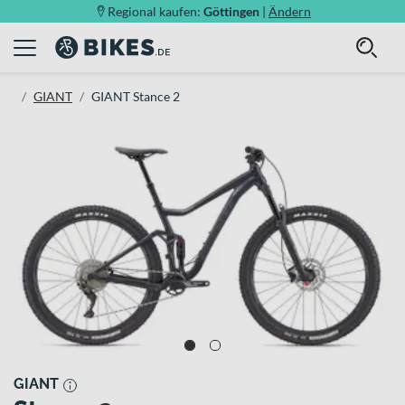
Regional kaufen:
Göttingen
|
Ändern
GIANT
GIANT Stance 2
GIANT