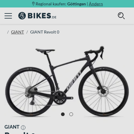
Regional kaufen:
Göttingen
|
Ändern
GIANT
GIANT Revolt 0
GIANT