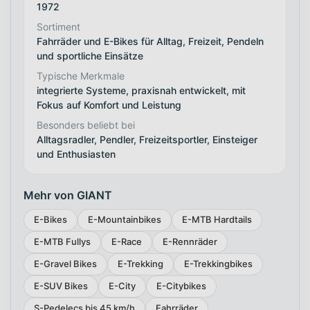
1972
Sortiment
Fahrräder und E-Bikes für Alltag, Freizeit, Pendeln
und sportliche Einsätze
Typische Merkmale
integrierte Systeme, praxisnah entwickelt, mit
Fokus auf Komfort und Leistung
Besonders beliebt bei
Alltagsradler, Pendler, Freizeitsportler, Einsteiger
und Enthusiasten
Mehr von GIANT
E-Bikes
E-Mountainbikes
E-MTB Hardtails
E-MTB Fullys
E-Race
E-Rennräder
E-Gravel Bikes
E-Trekking
E-Trekkingbikes
E-SUV Bikes
E-City
E-Citybikes
S-Pedelecs bis 45 km/h
Fahrräder