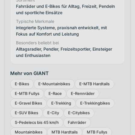
Fahrräder und E-Bikes für Alltag, Freizeit, Pendeln
und sportliche Einsätze
Typische Merkmale
integrierte Systeme, praxisnah entwickelt, mit
Fokus auf Komfort und Leistung
Besonders beliebt bei
Alltagsradler, Pendler, Freizeitsportler, Einsteiger
und Enthusiasten
Mehr von GIANT
E-Bikes
E-Mountainbikes
E-MTB Hardtails
E-MTB Fullys
E-Race
E-Rennräder
E-Gravel Bikes
E-Trekking
E-Trekkingbikes
E-SUV Bikes
E-City
E-Citybikes
S-Pedelecs bis 45 km/h
Fahrräder
Mountainbikes
MTB Hardtails
MTB Fullys