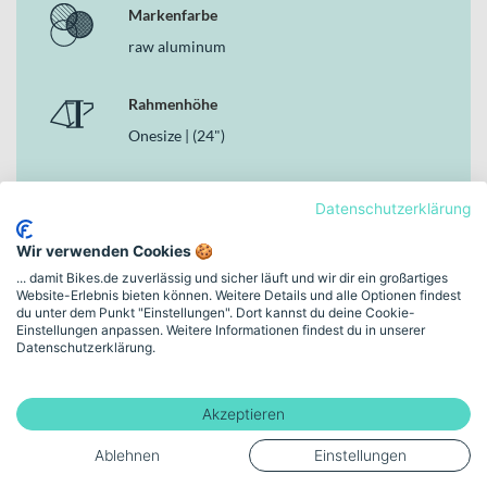
GIANT Contact Switch AT Lite Vario Stütze für flexible
Markenfarbe
Anpassung
raw aluminum
Warum dieses Bike in der Kategorie Kinderfahrräder
überzeugt
Rahmenhöhe
Onesize | (24")
Als durchdachtes Kinderfahrrad kombiniert das GIANT Faith 24
robuste Bauweise mit hochwertiger Technik. Der
Aluminiumrahmen, das vollwertige Fahrwerk mit 140 mm und 130
Schaltungstyp
mm Federweg sowie die hydraulischen Scheibenbremsen schaffen
Datenschutzerklärung
Kettenschaltung
Vertrauen und Kontrolle – im Alltag wie auf leichten Trails. Damit
bietet Dir GIANT ein Bike, das Sicherheit, Fahrspaß und
Wir verwenden Cookies 🍪
Entwicklungspotenzial im Schulalter sinnvoll vereint.
... damit Bikes.de zuverlässig und sicher läuft und wir dir ein großartiges
Bremsen
Website-Erlebnis bieten können. Weitere Details und alle Optionen findest
Hydraulische Scheibenbremse
du unter dem Punkt "Einstellungen". Dort kannst du deine Cookie-
Einstellungen anpassen. Weitere Informationen findest du in unserer
Datenschutzerklärung.
Rahmen-Material
Aluminium
Akzeptieren
Ablehnen
Einstellungen
Mehr anzeigen