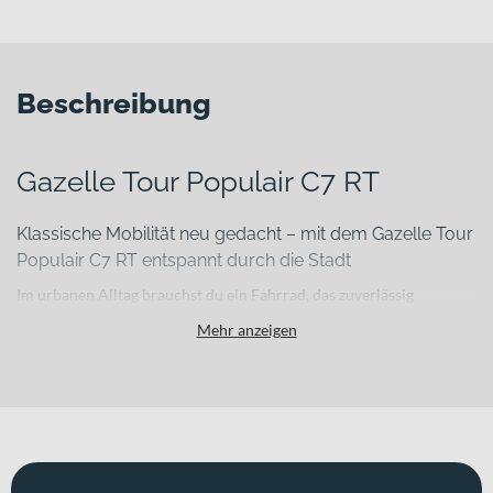
Beschreibung
Gazelle Tour Populair C7 RT
Klassische Mobilität neu gedacht – mit dem Gazelle Tour
Populair C7 RT entspannt durch die Stadt
Im urbanen Alltag brauchst du ein Fahrrad, das zuverlässig
funktioniert, bequem zu fahren ist und dir bei jedem Wetter
Mehr anzeigen
Sicherheit gibt. Das Gazelle Tour Populair C7 RT verbindet einen
robusten Stahlrahmen mit wartungsarmer Technik und klassischem
Hollandrad-Charakter. Damit bist du auf dem Weg zur Arbeit, zur
Uni oder beim Einkauf in der Stadt souverän und komfortabel
unterwegs.
Für welche Einsätze eignet sich dieses Bike?