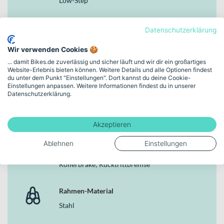
Low-Step
Warum dieses Bike in der Kategorie Hollandräder
überzeugt
Markenfarbe
Als klassisches Hollandrad kombiniert dieses Fahrrad bewährte
Datenschutzerklärung
Technik wie die 7-Gang-Nabenschaltung, einen stabilen
black
Wir verwenden Cookies 🍪
Stahlrahmen und eine vollständige, straßenzugelassene
Lichtausstattung mit einem zeitlosen Auftritt. Gazelle steht seit
... damit Bikes.de zuverlässig und sicher läuft und wir dir ein großartiges
Rahmenhöhe
Website-Erlebnis bieten können. Weitere Details und alle Optionen findest
Jahrzehnten für zuverlässige Alltagsräder – und genau dafür ist das
du unter dem Punkt "Einstellungen". Dort kannst du deine Cookie-
Gazelle Tour Populair C7 RT gemacht: für deine täglichen Wege in
51 cm | S | (28")
Einstellungen anpassen. Weitere Informationen findest du in unserer
der Stadt, bequem, solide und stilvoll.
Datenschutzerklärung.
Schaltungstyp
Nabenschaltung
Akzeptieren
Ablehnen
Einstellungen
Bremsen
Rollerbrake; Rücktrittbremse
Rahmen-Material
Stahl