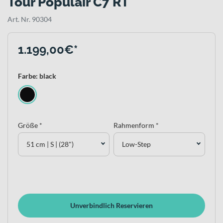
Tour Populair C7 RT
Art. Nr. 90304
1.199,00€*
Farbe: black
Größe *
Rahmenform *
51 cm | S | (28")
Low-Step
Unverbindlich Reservieren