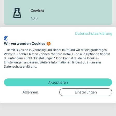
Gewicht
18.3
Datenschutzerklärung
Mehr anzeigen
Wir verwenden Cookies 🍪
... damit Bikes.de zuverlässig und sicher läuft und wir dir ein großartiges
Website-Erlebnis bieten können. Weitere Details und alle Optionen findest
du unter dem Punkt "Einstellungen". Dort kannst du deine Cookie-
Bewegende Freude.
Einstellungen anpassen. Weitere Informationen findest du in unserer
Datenschutzerklärung.
Entdecke FALTER in
unserer Markenwelt
Akzeptieren
VERLÄSSLICH. DURCHDACHT. GEMACHT FÜR DEN
ALLTAG.
Ablehnen
Einstellungen
Zur FALTER Markenwelt