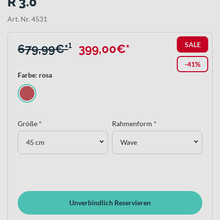
R 3.0
Art. Nr. 4531
SALE
679,99€*
¹
399,00€*
-41%
Farbe: rosa
Größe *
Rahmenform *
45 cm
Wave
Unverbindlich Reservieren