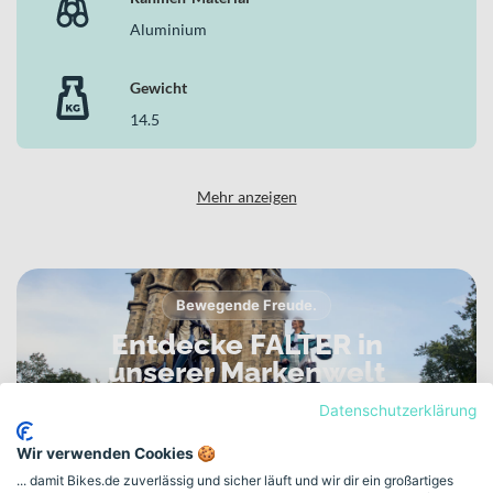
Aluminium
Gewicht
14.5
Mehr anzeigen
Bewegende Freude.
Entdecke FALTER in
unserer Markenwelt
VERLÄSSLICH. DURCHDACHT. GEMACHT FÜR DEN
Datenschutzerklärung
ALLTAG.
Wir verwenden Cookies 🍪
... damit Bikes.de zuverlässig und sicher läuft und wir dir ein großartiges
Zur FALTER Markenwelt