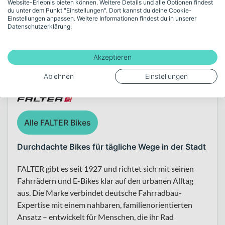
Website-Erlebnis bieten können. Weitere Details und alle Optionen findest
du unter dem Punkt "Einstellungen". Dort kannst du deine Cookie-
Einstellungen anpassen. Weitere Informationen findest du in unserer
Datenschutzerklärung.
Akzeptieren
Über die Marke FALTER
Ablehnen
Einstellungen
Alle FALTER Bikes
Durchdachte Bikes für tägliche Wege in der Stadt
FALTER gibt es seit 1927 und richtet sich mit seinen
Fahrrädern und E-Bikes klar auf den urbanen Alltag
aus. Die Marke verbindet deutsche Fahrradbau-
Expertise mit einem nahbaren, familienorientierten
Ansatz – entwickelt für Menschen, die ihr Rad