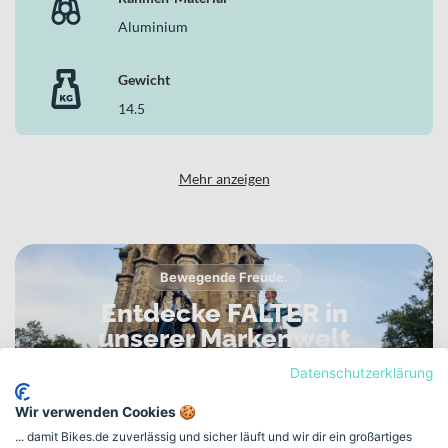
Aluminium
Gewicht
14.5
Mehr anzeigen
Bewegende Freude.
Entdecke FALTER in
unserer Markenwelt
VERLÄSSLICH. DURCHDACHT. GEMACHT FÜR DEN
Datenschutzerklärung
ALLTAG.
Wir verwenden Cookies 🍪
... damit Bikes.de zuverlässig und sicher läuft und wir dir ein großartiges
Zur FALTER Markenwelt