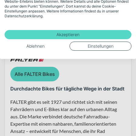
Website-Erlebnis bieten können. Weitere Details und alle Optionen findest
du unter dem Punkt "Einstellungen". Dort kannst du deine Cookie-
Einstellungen anpassen. Weitere Informationen findest du in unserer
Datenschutzerklärung.
Akzeptieren
Über die Marke FALTER
Ablehnen
Einstellungen
Alle FALTER Bikes
Durchdachte Bikes für tägliche Wege in der Stadt
FALTER gibt es seit 1927 und richtet sich mit seinen
Fahrrädern und E-Bikes klar auf den urbanen Alltag
aus. Die Marke verbindet deutsche Fahrradbau-
Expertise mit einem nahbaren, familienorientierten
Ansatz – entwickelt für Menschen, die ihr Rad