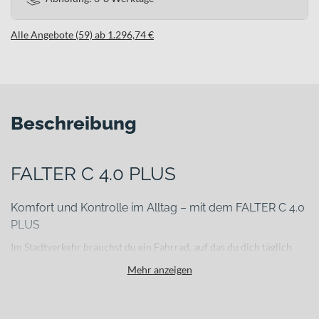
Alle Angebote (59) ab 1.296,74 €
Beschreibung
FALTER C 4.0 PLUS
Komfort und Kontrolle im Alltag – mit dem FALTER C 4.0
PLUS
Im Stadtverkehr brauchst du ein Fahrrad, auf das du dich täglich
verlassen kannst: sicher bei jedem Wetter, komfortabel auf
Mehr anzeigen
wechselnden Untergründen und robust genug für Einkäufe oder
den Arbeitsweg. Das
FALTER C 4.0 PLUS
wurde genau für diese
Anforderungen entwickelt – als durchdachtes Citybike für deinen