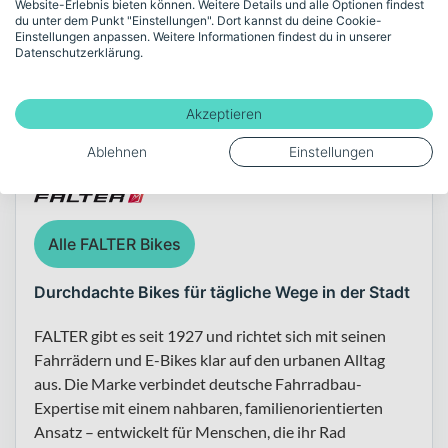
Website-Erlebnis bieten können. Weitere Details und alle Optionen findest
du unter dem Punkt "Einstellungen". Dort kannst du deine Cookie-
Einstellungen anpassen. Weitere Informationen findest du in unserer
Datenschutzerklärung.
Akzeptieren
Über die Marke FALTER
Ablehnen
Einstellungen
Alle FALTER Bikes
Durchdachte Bikes für tägliche Wege in der Stadt
FALTER gibt es seit 1927 und richtet sich mit seinen
Fahrrädern und E-Bikes klar auf den urbanen Alltag
aus. Die Marke verbindet deutsche Fahrradbau-
Expertise mit einem nahbaren, familienorientierten
Ansatz – entwickelt für Menschen, die ihr Rad