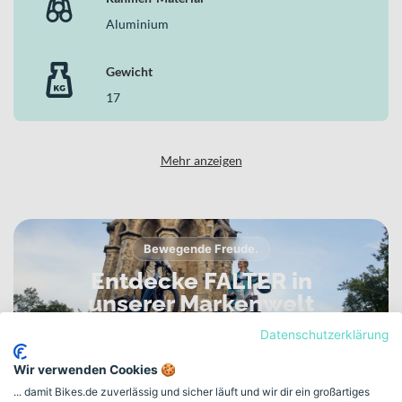
Aluminium
Gewicht
17
Mehr anzeigen
Bewegende Freude.
Entdecke FALTER in
unserer Markenwelt
VERLÄSSLICH. DURCHDACHT. GEMACHT FÜR DEN
Datenschutzerklärung
ALLTAG.
Wir verwenden Cookies 🍪
... damit Bikes.de zuverlässig und sicher läuft und wir dir ein großartiges
Zur FALTER Markenwelt