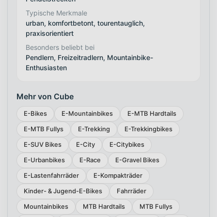
Typische Merkmale
urban, komfortbetont, tourentauglich,
praxisorientiert
Besonders beliebt bei
Pendlern, Freizeitradlern, Mountainbike-
Enthusiasten
Mehr von Cube
E-Bikes
E-Mountainbikes
E-MTB Hardtails
E-MTB Fullys
E-Trekking
E-Trekkingbikes
E-SUV Bikes
E-City
E-Citybikes
E-Urbanbikes
E-Race
E-Gravel Bikes
E-Lastenfahrräder
E-Kompakträder
Kinder- & Jugend-E-Bikes
Fahrräder
Mountainbikes
MTB Hardtails
MTB Fullys