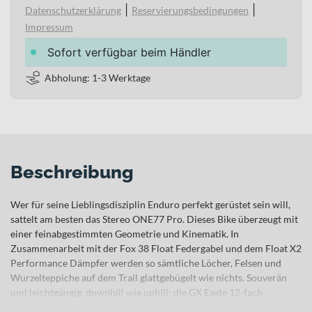
|
|
Datenschutzerklärung
Reservierungsbedingungen
Impressum
Sofort verfügbar beim Händler
Abholung: 1-3 Werktage
Beschreibung
Wer für seine Lieblingsdisziplin Enduro perfekt gerüstet sein will,
sattelt am besten das Stereo ONE77 Pro. Dieses Bike überzeugt mit
einer feinabgestimmten Geometrie und Kinematik. In
Zusammenarbeit mit der Fox 38 Float Federgabel und dem Float X2
Performance Dämpfer werden so sämtliche Löcher, Felsen und
Wurzelteppiche auf dem Trail glattgebügelt wie nichts. Souverän
und leichtgängig, downhill wie uphill: die GX Eagle 12-fach
Schaltung von Sram. Die kräftig zupackenden hydraulischen