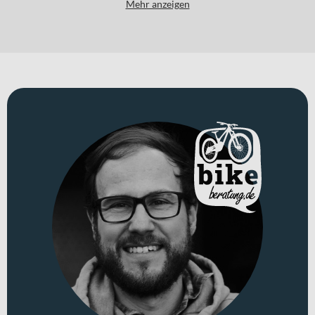
Mehr anzeigen
Magura MT5 Scheibenbremsen bringen die Newmen Evolution
Laufräder sicher und kontrolliert zum Stehen, wenn es denn sein
muss, und zwar egal bei welchen Bedingungen. Und dank der
versenkbaren Sattelstütze kann auf dem Trail kommen, was will –
du hast dein Bike immer perfekt unter Kontrolle. Der Berg ruft!