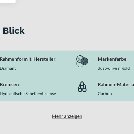
Belastbarkeit
s überzeugt
reo ONE77 C:68X TM 29 hochwertige Fahrwerkskomponenten mit 
 Blick
ftvollen Hayes Dominion A4 Bremsen und abgestimmter RockShox-F
Rahmenform lt. Hersteller
Markenfarbe
Diamant
dustyolive´n´gold
Bremsen
Rahmen-Materia
Hydraulische Scheibenbremse
Carbon
Mehr anzeigen