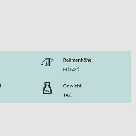
robuster Bremsanlage und moderner 12-Gang-Technik. Cube
ederung – für Kontrolle, Sicherheit und Fahrspaß auf
Rahmenhöhe
M | (29")
l
Gewicht
14.6