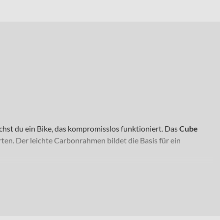
hst du ein Bike, das kompromisslos funktioniert. Das
Cube
ten. Der leichte Carbonrahmen bildet die Basis für ein
Ob ausgedehnte All-Mountain-Runden, alpine Trails oder
r Reserven auf hartem Terrain. Mit Laufrädern in 29 Zoll
amtgewicht von 115 kg gibt dir zudem klar definierte