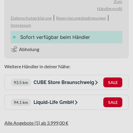
Zum
Händlerprofil
|
|
Datenschutzerklärung
Reservierungsbedingungen
Impressum
Sofort verfügbar beim Händler
Abholung
Weitere Händler in deiner Nähe:
CUBE Store Braunschweig
93.5 km
SALE
Liquid-Life GmbH
94.1 km
SALE
Alle Angebote (5) ab 3.999,00 €