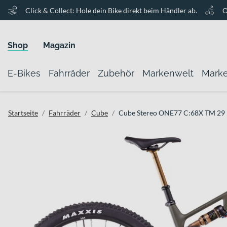
Click & Collect: Hole dein Bike direkt beim Händler ab.
O
Shop
Magazin
E-Bikes
Fahrräder
Zubehör
Markenwelt
Mark
Startseite
Fahrräder
Cube
Cube Stereo ONE77 C:68X TM 29