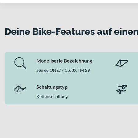
Zulässiges Gesamtgewicht von 115 kg für klar definierte 
Warum dieses Bike in der Kategorie MTB Fully
Als konsequent ausgestattetes MTB Fully verbindet das Ste
Deine Bike-Features auf einen
setzt hier auf durchdachte Integration aus Carbonrahmen, kra
anspruchsvollen Trails.
Modellserie Bezeichnung
Stereo ONE77 C:68X TM 29
Schaltungstyp
Kettenschaltung