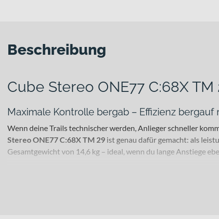
Beschreibung
Cube Stereo ONE77 C:68X TM 
Maximale Kontrolle bergab – Effizienz bergau
Wenn deine Trails technischer werden, Anlieger schneller komm
Stereo ONE77 C:68X TM 29
ist genau dafür gemacht: als leis
Gesamtgewicht von 14,6 kg – ideal, wenn du lange Anstiege eb
Für welche Einsätze eignet sich dieses Bike?
Dieses Mountainbike richtet sich an ambitionierte Trail- und 
technisch fordernde Abfahrten – das Fahrwerk mit 170 mm Fede
bietet dir das Bike ein laufruhiges Überrollverhalten und Stabi