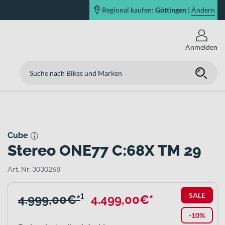
Regional kaufen:
Göttingen
|
Ändern
Anmelden
Cube
Stereo ONE77 C:68X TM 29
Art. Nr. 3030268
SALE
4.999,00€*
¹
4.499,00€*
-10%