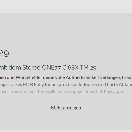
29
f mit dem Stereo ONE77 C:68X TM 29
en und Wurzelfelder deine volle Aufmerksamkeit verlangen, brauc
tungsstarkes MTB Fully für anspruchsvolle Touren und harte Abfahr
enso souverän meistern willst wie ruppige Downhill-Passagen.
Mehr anzeigen
Enduro-Fahrer, die auf anspruchsvollen Strecken unterwegs sind. 
rweg an der RockShox ZEB Select+ Charger 3.1 RC2 Gabel sorgt fü
lität auf schnellen wie verblockten Abschnitten. Das zulässige Ges