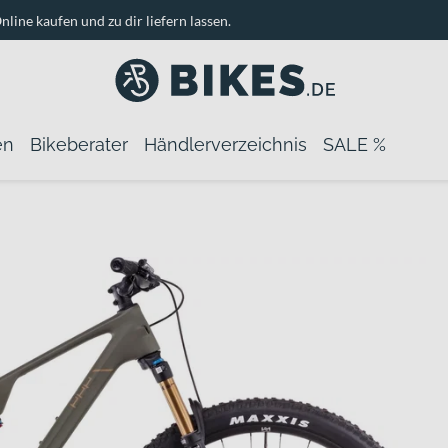
nline kaufen und zu dir liefern lassen.
en
Bikeberater
Händlerverzeichnis
SALE %