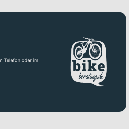
5mm) inklusive einstellbarer Zugstufe sowie Open
räzise Linienwahl und hohe Spurtreue. Für kraftvolle
d schnelle Transfers. Traktion liefern die Maxxis Assegai,
 Hinterrad – ausgelegt für Grip und Kontrolle auf losem wie
m Telefon oder im
sungen der Sitzhöhe direkt im Trail. Erhältlich ist das Bike in