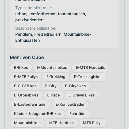
Typische Merkmale
urban, komfortbetont, tourentauglich,
praxisorientiert
Besonders beliebt bei
Pendlern, Freizeitradlern, Mountainbike-
Enthusiasten
Mehr von Cube
E-Bikes
E-Mountainbikes
E-MTB Hardtails
E-MTB Fullys
E-Trekking
E-Trekkingbikes
E-SUV Bikes
E-City
E-Citybikes
E-Urbanbikes
E-Race
E-Gravel Bikes
E-Lastenfahrräder
E-Kompakträder
Kinder- & Jugend-E-Bikes
Fahrräder
Mountainbikes
MTB Hardtails
MTB Fullys