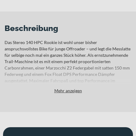
Beschreibung
Das Stereo 140 HPC Rookie ist wohl unser bisher
anspruchsvollstes Bike für junge Offroader – und legt die Messlatte
für selbige noch mal ein ganzes Stück höher. Als ernstzunehmende
Trail-Maschine ist es mit einem perfekt proportionierten
Carbonrahmen, einer Marzocchi Z2 Federgabel mit satten 150 mm
Federweg und einem Fox Float DPS Performance Dämpfer
ausgestattet. Maximaler Fahrspaß und top Performance im
Gelände garantiert! Außerdem mit superleichten, superrobusten
Mehr anzeigen
Newmen Evolution Laufrädern. Geschmeidige, zuverlässige
Bremsmanöver gehen auf das Konto der leistungsstarken
hydraulischen MT Thirty Scheibenbremsen von Magura. Und die
Shimano Deore 12-fach Schaltung überzeugt nicht nur mit einer
hohen Übersetzungsbandbreite, sondern auch mit zuverlässigen
Gangwechsel. Ein leistungsstarkes Set-up für junge Shredder!