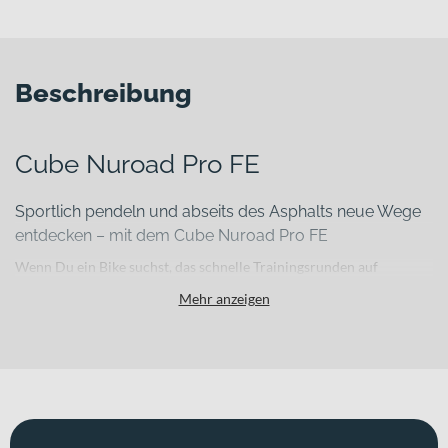
Beschreibung
Cube Nuroad Pro FE
Sportlich pendeln und abseits des Asphalts neue Wege
entdecken – mit dem Cube Nuroad Pro FE
Wenn Du ein Bike suchst, das schnelle Trainingsrunden auf
Schotter genauso souverän meistert wie längere Straßentouren
Mehr anzeigen
oder den täglichen Weg zur Arbeit, brauchst Du eine durchdachte
Kombination aus Leichtigkeit, Kontrolle und Alltagstauglichkeit.
Das Cube Nuroad Pro FE verbindet genau diese Eigenschaften in
einem vielseitigen Gravel Bike, das sportlichen Anspruch und
funktionale Ausstattung harmonisch zusammenführt.
Für welche Einsätze eignet sich dieses Bike?