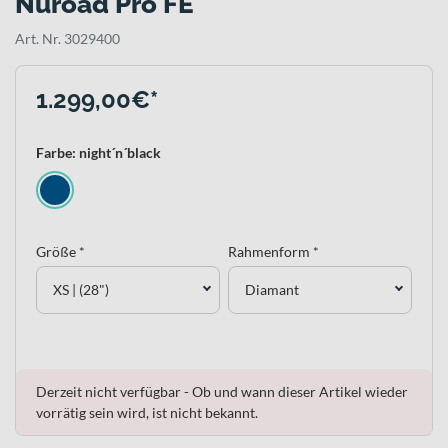
Nuroad Pro FE
Art. Nr. 3029400
1.299,00€*
Farbe: night´n´black
Größe *
Rahmenform *
XS | (28")
Diamant
Derzeit nicht verfügbar - Ob und wann dieser Artikel wieder
vorrätig sein wird, ist nicht bekannt.