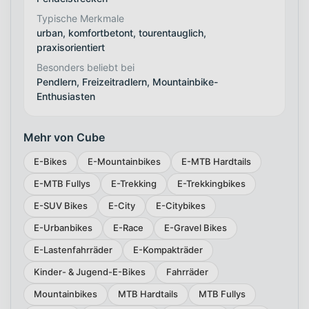
Typische Merkmale
urban, komfortbetont, tourentauglich,
praxisorientiert
Besonders beliebt bei
Pendlern, Freizeitradlern, Mountainbike-
Enthusiasten
Mehr von Cube
E-Bikes
E-Mountainbikes
E-MTB Hardtails
E-MTB Fullys
E-Trekking
E-Trekkingbikes
E-SUV Bikes
E-City
E-Citybikes
E-Urbanbikes
E-Race
E-Gravel Bikes
E-Lastenfahrräder
E-Kompakträder
Kinder- & Jugend-E-Bikes
Fahrräder
Mountainbikes
MTB Hardtails
MTB Fullys