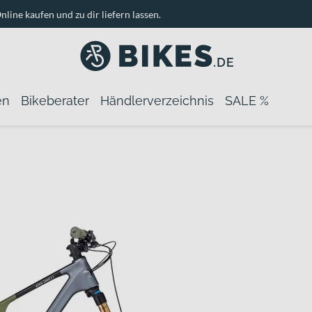
nline kaufen und zu dir liefern lassen.
en
Bikeberater
Händlerverzeichnis
SALE %