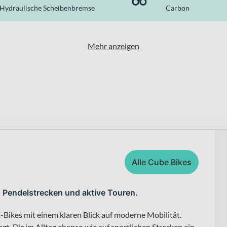
Hydraulische Scheibenbremse
Carbon
Mehr anzeigen
Alle Cube Bikes
, Pendelstrecken und aktive Touren.
-Bikes mit einem klaren Blick auf moderne Mobilität.
t, Dir im Alltag ebenso wie auf sportlichen Strecken ein