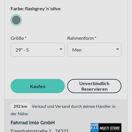
Farbe: flashgrey´n´olive
Größe *
Rahmenform *
29" - S
Men
Unverbindlich
Kaufen
Reservieren
292 km
Verkauf und Versand durch deinen Händler in
der Nähe:
Fahrrad Imle GmbH
Eisenbahnstraße 1 , 74321