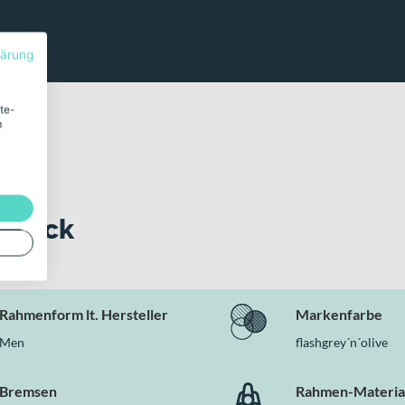
lärung
ite-
m
 Blick
Rahmenform lt. Hersteller
Markenfarbe
Men
flashgrey´n´olive
Bremsen
Rahmen-Materia