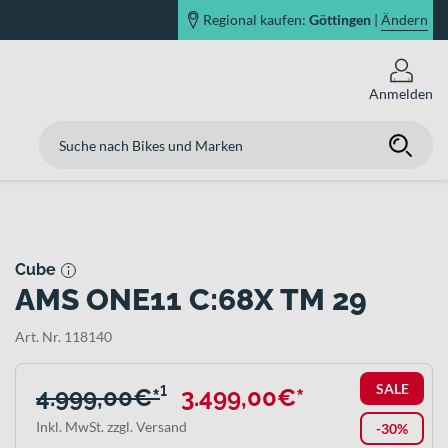
Regional kaufen:
Göttingen
|
Ändern
Anmelden
Cube
AMS ONE11 C:68X TM 29
Art. Nr. 118140
SALE
4.999,00€*
¹
3.499,00€*
Inkl. MwSt. zzgl. Versand
-30%