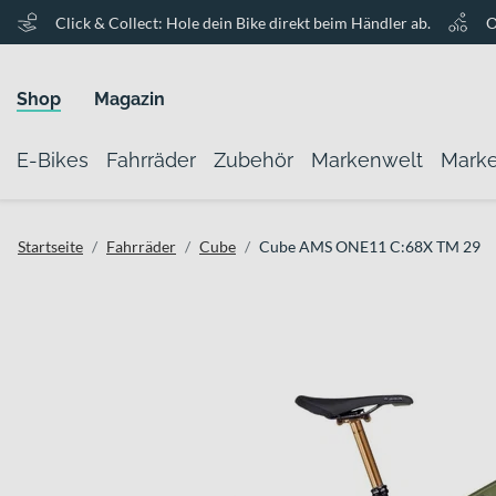
Click & Collect: Hole dein Bike direkt beim Händler ab.
O
Shop
Magazin
E-Bikes
Fahrräder
Zubehör
Markenwelt
Mark
Startseite
Fahrräder
Cube
Cube AMS ONE11 C:68X TM 29