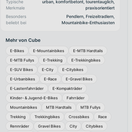
Typische
urban, komfortbetont, tourentauglich,
Merkmale
praxisorientiert
Besonders
Pendlern, Freizeitradlern,
beliebt bei
Mountainbike-Enthusiasten
Mehr von Cube
E-Bikes
E-Mountainbikes
E-MTB Hardtails
E-MTB Fullys
E-Trekking
E-Trekkingbikes
E-SUV Bikes
E-City
E-Citybikes
E-Urbanbikes
E-Race
E-Gravel Bikes
E-Lastenfahrräder
E-Kompakträder
Kinder- & Jugend-E-Bikes
Fahrräder
Mountainbikes
MTB Hardtails
MTB Fullys
Trekking
Trekkingbikes
Crossbikes
Race
Rennräder
Gravel Bikes
City
Citybikes