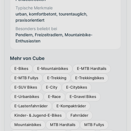
Typische Merkmale
urban, komfortbetont, tourentauglich,
praxisorientiert
Besonders beliebt bei
Pendlern, Freizeitradlern, Mountainbike-
Enthusiasten
Mehr von Cube
E-Bikes
E-Mountainbikes
E-MTB Hardtails
E-MTB Fullys
E-Trekking
E-Trekkingbikes
E-SUV Bikes
E-City
E-Citybikes
E-Urbanbikes
E-Race
E-Gravel Bikes
E-Lastenfahrräder
E-Kompakträder
Kinder- & Jugend-E-Bikes
Fahrräder
Mountainbikes
MTB Hardtails
MTB Fullys