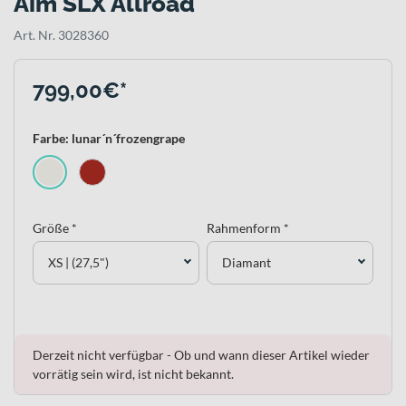
Aim SLX Allroad
Art. Nr. 3028360
799,00€*
Farbe: lunar´n´frozengrape
Größe *
Rahmenform *
XS | (27,5")
Diamant
Derzeit nicht verfügbar - Ob und wann dieser Artikel wieder
vorrätig sein wird, ist nicht bekannt.