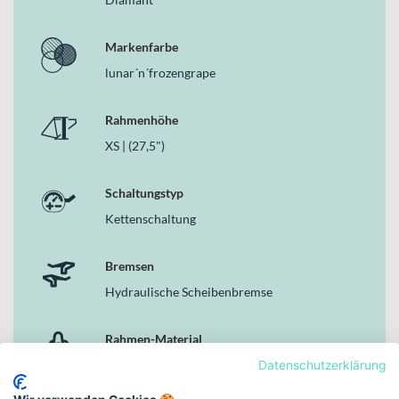
Hydraulische Scheibenbremsen von Shimano für
kontrollierte Bremsleistung
Markenfarbe
11-Gang-Kettenschaltung mit KMC xGlide für vielseitige
Übersetzungsbandbreite
lunar´n´frozengrape
Schwalbe Smart Sam, Active, 2.25 Reifen für urbanen und
leicht geländetauglichen Einsatz
Rahmenhöhe
StVZO-konforme Lichtanlage mit CUBE Shiny 50 und ACID
Mudguard Rear Light PRO-D
XS | (27,5")
Zulässiges Gesamtgewicht von 140 kg bei 17 kg Eigengewicht
Schaltungstyp
Warum dieses Bike in der Kategorie Trekkingbikes
überzeugt
Kettenschaltung
In der Klasse der Trekkingbikes punktet das Aim SLX Allroad mit
einer durchdachten Verbindung aus sportlicher Performance und
Bremsen
alltagstauglicher Ausstattung. Die Kombination aus Aluminium-
Hydraulische Scheibenbremse
Rahmen, 100 mm Federgabel, 11-Gang-Kettenschaltung und
hydraulischen Scheibenbremsen sorgt für Kontrolle und Komfort
auf unterschiedlichstem Terrain. Erhältlich ist es in „orbitred´n
Rahmen-Material
´black“, „slateblack´n´black“ und „flashlime´n´juniper“ sowie
Aluminium
Datenschutzerklärung
weiteren Farbvarianten – so findest Du nicht nur technisch,
sondern auch optisch die passende Ausführung für Deinen Alltag