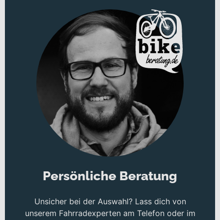
Als vielseitiges Bike für Alltag und Freizeit richtet sich dieses
Trekkingrad an Alltags- und Freizeitnutzer, die Komfort, Kontrolle
und Flexibilität schätzen. Ob tägliche Pendelstrecke in der Stadt,
entspannte Runden über Landstraßen oder längere Ausflüge auf
gemischtem Untergrund – die Kombination aus robuster Bauweise,
durchdachter Ausstattung und sportlicher Geometrie unterstützt
Dich bei unterschiedlichsten Einsätzen. Dabei profitierst Du von
einer Konstruktion, die Laufräder in
27,5 und 29 Zoll
aufnimmt und
Dir so je nach Vorliebe das passende Fahrgefühl ermöglicht.
Technisches Konzept und Systemintegration
Herzstück ist ein leichter
Aluminium
-Rahmen, der Stabilität und
gutes Handling miteinander verbindet. In Verbindung mit der
SR
Suntour XCM Disc
-Gabel mit
100 mm
Federweg und Remote
Lockout kannst Du die Federung je nach Untergrund anpassen –
komfortabel auf holprigen Wegen und effizient auf Asphalt.
Persönliche Beratung
Für zuverlässige Verzögerung sorgen hydraulische
Scheibenbremsen, vorne eine
Shimano BR-MT200
und hinten eine
Unsicher bei der Auswahl? Lass dich von
Shimano BR-UR300
. Sie bieten Dir eine gleichmäßige und
kontrollierbare Bremsleistung – ein klarer Vorteil bei Nässe oder
unserem Fahrradexperten am Telefon oder im