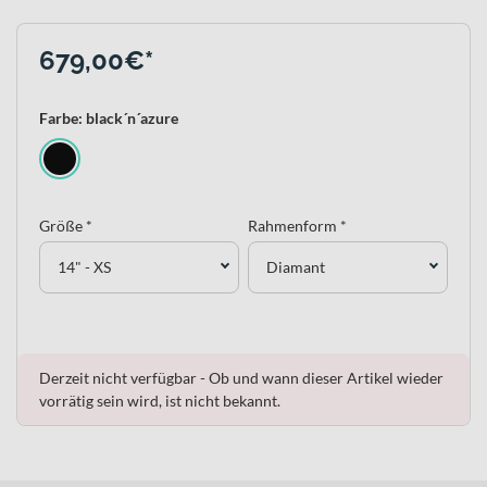
679,00€*
Farbe: black´n´azure
Größe *
Rahmenform *
14" - XS
Diamant
Derzeit nicht verfügbar - Ob und wann dieser Artikel wieder
vorrätig sein wird, ist nicht bekannt.