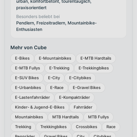
urban, komfortbetont, tourentauglich,
praxisorientiert
Besonders beliebt bei
Pendlern, Freizeitradlern, Mountainbike-
Enthusiasten
Mehr von Cube
E-Bikes
E-Mountainbikes
E-MTB Hardtails
E-MTB Fullys
E-Trekking
E-Trekkingbikes
E-SUV Bikes
E-City
E-Citybikes
E-Urbanbikes
E-Race
E-Gravel Bikes
E-Lastenfahrräder
E-Kompakträder
Kinder- & Jugend-E-Bikes
Fahrräder
Mountainbikes
MTB Hardtails
MTB Fullys
Trekking
Trekkingbikes
Crossbikes
Race
Rennräder
Gravel Bikes
City
Citybikes