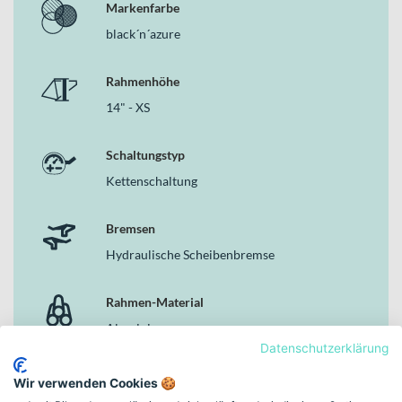
Markenfarbe
black´n´azure
Rahmenhöhe
14" - XS
Schaltungstyp
Kettenschaltung
Bremsen
Hydraulische Scheibenbremse
Rahmen-Material
Aluminium
Datenschutzerklärung
Gewicht
Wir verwenden Cookies 🍪
14.3