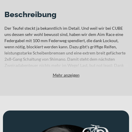
Beschreibung
Der Teufel steckt ja bekanntlich im Detail. Und weil wir bei CUBE
uns dessen sehr wohl bewusst sind, haben wir dem Aim Race eine
Federgabel mit 100 mm Federweg spendiert, die dank Lockout,
wenn nötig, blockiert werden kann. Dazu gibt's griffige Reifen,
leistungsstarke Scheibenbremsen und eine extrem breit gefächerte
2x8-Gang Schaltung von Shimano. Damit steht dem nächsten
Zweiradabenteuer nichts mehr im Wege! Last, but not least: Dank
dem SizeSplit System findest du mit Sicherheit die perfekt passende
Mehr anzeigen
Aim Konfiguration für dich.