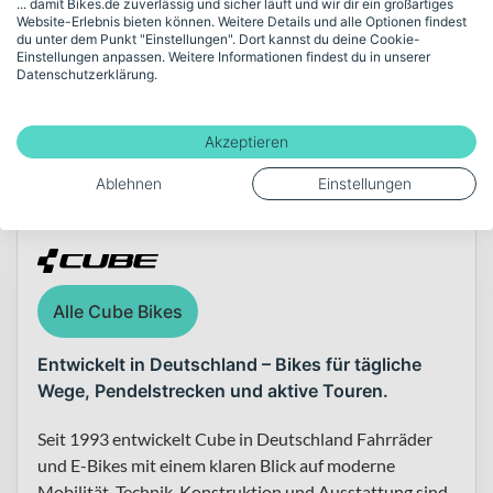
... damit Bikes.de zuverlässig und sicher läuft und wir dir ein großartiges
Website-Erlebnis bieten können. Weitere Details und alle Optionen findest
du unter dem Punkt "Einstellungen". Dort kannst du deine Cookie-
Einstellungen anpassen. Weitere Informationen findest du in unserer
Datenschutzerklärung.
Mehr anzeigen
Akzeptieren
Über die Marke Cube
Ablehnen
Einstellungen
Alle Cube Bikes
Entwickelt in Deutschland – Bikes für tägliche
Wege, Pendelstrecken und aktive Touren.
Seit 1993 entwickelt Cube in Deutschland Fahrräder
und E-Bikes mit einem klaren Blick auf moderne
Mobilität. Technik, Konstruktion und Ausstattung sind