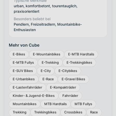
Typische Merkmale
urban, komfortbetont, tourentauglich,
praxisorientiert
Besonders beliebt bei
Pendlern, Freizeitradlern, Mountainbike-
Enthusiasten
Mehr von Cube
E-Bikes
E-Mountainbikes
E-MTB Hardtails
E-MTB Fullys
E-Trekking
E-Trekkingbikes
E-SUV Bikes
E-City
E-Citybikes
E-Urbanbikes
E-Race
E-Gravel Bikes
E-Lastenfahrräder
E-Kompakträder
Kinder- & Jugend-E-Bikes
Fahrräder
Mountainbikes
MTB Hardtails
MTB Fullys
Trekking
Trekkingbikes
Crossbikes
Race