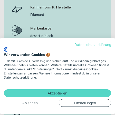
Montagepunkte für Schutzbleche und Gepäckträger
Rahmenform lt. Hersteller
Warum dieses Modell im Bereich der MTB Hardtails
Diamant
überzeugt
Das Cube Aim EX zeigt, wie vielseitig ein modernes Hardtail sein
Markenfarbe
kann. Es verbindet solide Geländetauglichkeit mit alltagstauglichen
Details und einer durchdachten Rahmenkonstruktion. Cube steht
desert´n´black
für funktionales Design und praxisnahe Lösungen – genau das
Datenschutzerklärung
spürst du bei jeder Fahrt. Wenn du ein sportliches Mountainbike
Rahmenhöhe
suchst, das dir auf unterschiedlichstem Terrain verlässlich zur Seite
Wir verwenden Cookies 🍪
steht, triffst du mit diesem Modell eine starke Wahl im Segment der
14" - XS
... damit Bikes.de zuverlässig und sicher läuft und wir dir ein großartiges
MTB Hardtails.
Website-Erlebnis bieten können. Weitere Details und alle Optionen findest
du unter dem Punkt "Einstellungen". Dort kannst du deine Cookie-
Bremsen
Einstellungen anpassen. Weitere Informationen findest du in unserer
Datenschutzerklärung.
Hydraulische Scheibenbremse
Rahmen-Material
Akzeptieren
Aluminium
Ablehnen
Einstellungen
Gewicht