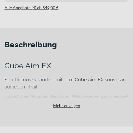
Alle Angebote (4) ab 549,00 €
Beschreibung
Cube Aim EX
Sportlich ins Gelände – mit dem Cube Aim EX souverän
auf jedem Trail
Du suchst ein Mountainbike, das auf Waldwegen genauso überzeugt
wie auf anspruchsvolleren Trails? Das Cube Aim EX bietet dir einen
Mehr anzeigen
gelungenen Einstieg in die Welt der MTB Hardtails und verbindet
Kontrolle, Stabilität und Vielseitigkeit in einem durchdachten
Gesamtpaket. Ob Feierabendrunde, Wochenendtour oder
sportlicher Abstecher ins Gelände – dieses Bike gibt dir die