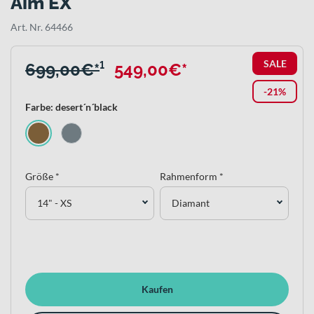
Aim EX
Art. Nr. 64466
SALE
699,00€*
¹
549,00€*
-21%
Farbe: desert´n´black
Größe *
Rahmenform *
14" - XS
Diamant
Kaufen