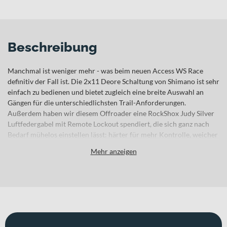
Beschreibung
Manchmal ist weniger mehr - was beim neuen Access WS Race
definitiv der Fall ist. Die 2x11 Deore Schaltung von Shimano ist sehr
einfach zu bedienen und bietet zugleich eine breite Auswahl an
Gängen für die unterschiedlichsten Trail-Anforderungen.
Außerdem haben wir diesem Offroader eine RockShox Judy Silver
Luftfedergabel mit Remote Lockout spendiert, die sich ganz nach
Bedarf mühelos einstellen lässt: härter für mehr Kontrolle, weicher
gefedert für höheren Fahrkomfort. Und für das so wichtige Gefühl
Mehr anzeigen
von Kontrolle und Sicherheit sorgen die kräftig zupackenden
hydraulischen Scheibenbremsen von Shimano in Kombination mit
supergriffigen Schwalbe Reifen. Individueller Style, individueller
Ride.