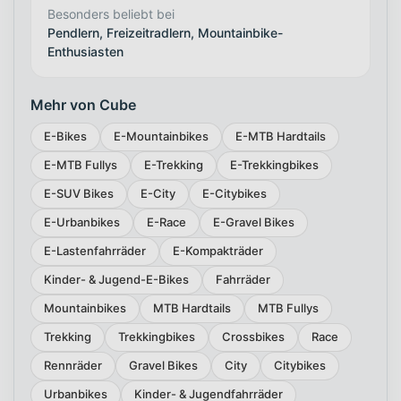
Besonders beliebt bei
Pendlern, Freizeitradlern, Mountainbike-
Enthusiasten
Mehr von Cube
E-Bikes
E-Mountainbikes
E-MTB Hardtails
E-MTB Fullys
E-Trekking
E-Trekkingbikes
E-SUV Bikes
E-City
E-Citybikes
E-Urbanbikes
E-Race
E-Gravel Bikes
E-Lastenfahrräder
E-Kompakträder
Kinder- & Jugend-E-Bikes
Fahrräder
Mountainbikes
MTB Hardtails
MTB Fullys
Trekking
Trekkingbikes
Crossbikes
Race
Rennräder
Gravel Bikes
City
Citybikes
Urbanbikes
Kinder- & Jugendfahrräder