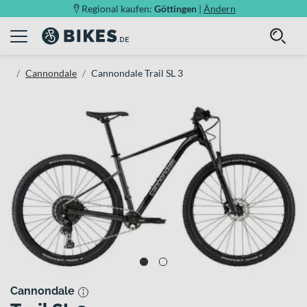
Regional kaufen:
Göttingen
|
Ändern
Cannondale
Cannondale Trail SL 3
Cannondale