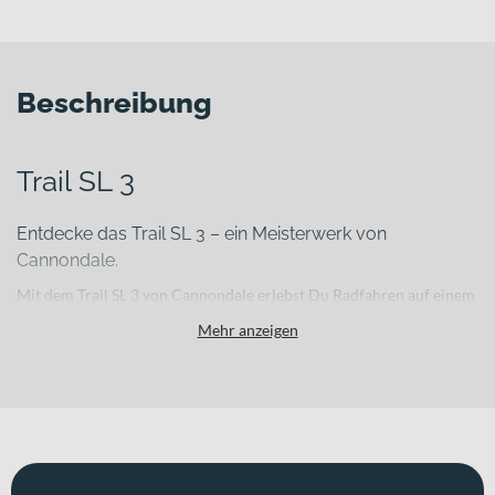
Beschreibung
Trail SL 3
Entdecke das Trail SL 3 – ein Meisterwerk von
Cannondale.
Mit dem Trail SL 3 von Cannondale erlebst Du Radfahren auf einem
neuen Niveau. Die Diamant-Rahmenform und die Farbe black pearl
Mehr anzeigen
machen dieses Modell zu einer harmonischen Einheit von
Funktionalität und Ästhetik. einer hydraulischen Scheibenbremsen
und eine 10-Gang-Schaltung bieten Dir die perfekte Mischung aus
Sicherheit und Komfort. Dieses Modell vereint Qualität und Stil auf
höchstem Niveau – perfekt für anspruchsvolle Fahrer.