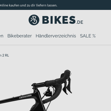
nline kaufen und zu dir liefern lassen.
en
Bikeberater
Händlerverzeichnis
SALE %
n 2 RL