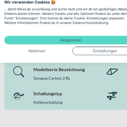
Hydraulische Scheibenbremsen: SHIMANO Ultegra hydrau
Wir verwenden Cookies 🍪
Vittoria Rubino Pro Bright Black 700x30c Reifen mit refl
... damit Bikes.de zuverlässig und sicher läuft und wir dir ein großartiges Webs
Erlebnis bieten können. Weitere Details und alle Optionen findest du unter de
Cannondale 3 SmartSense Sattelstütze aus 6061 Alloy
Punkt "Einstellungen". Dort kannst du deine Cookie-Einstellungen anpassen.
Weitere Informationen findest du in unserer Datenschutzerklärung.
Warum dieses Bike in der Kategorie Rennräde
In der Kategorie Rennräder zählt jedes Detail – vom Rahmenm
Akzeptieren
Deine Bike-Features auf einen
Kettenschaltung bietet dir dieses Bike eine ausgewogene Kombi
die dich auf Trainingsrunden ebenso unterstützt wie bei ambiti
Ablehnen
Einstellungen
Modellserie Bezeichnung
Synapse Carbon 2 RL
Schaltungstyp
Kettenschaltung