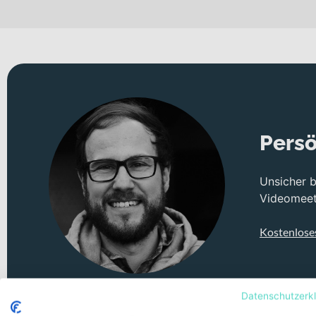
unterwegs sind. Die ausgewogene Ausrichtung macht es zur ide
mit Laufrädern in 28 Zoll.
Technisches Konzept und Systemintegration
Herzstück ist der Carbonrahmen, der geringes Gewicht mit hohe
Gabel mit integrated crown race, Proportional Response size-s
Kabelführung, eine auf die Rahmengröße abgestimmte Abstimmu
Die 22-Gang-Kettenschaltung mit Shimano HG701, 11-Gang-Kette
Persö
anspruchsvollen Anstiegen. Präzise Verzögerung liefern hydra
So behältst du auch bei hohem Tempo jederzeit die Kontrolle.
Unsicher 
Videomeeti
Für zuverlässigen Grip sorgen die Vittoria Rubino Pro Bright B
(27.2x350mm bei 48–56, 400mm bei 58–61) unterstützt dich dabe
Kostenlose
Deine Vorteile
Leichter und steifer Carbonrahmen für effiziente Kraftüb
Synapse Carbon Gabel mit 12x100mm Thru-Axle und inte
Datenschutzerk
22-Gang-Kettenschaltung mit Shimano HG701, 11-Gang