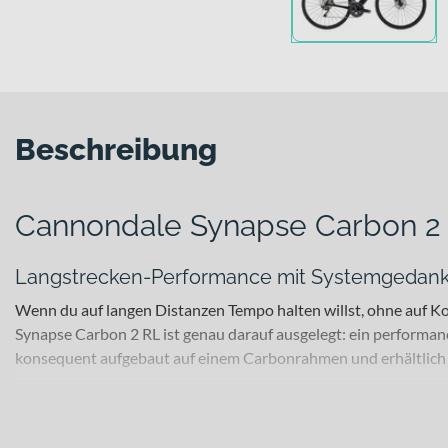
Beschreibung
Cannondale Synapse Carbon 2
Langstrecken-Performance mit Systemgedan
Wenn du auf langen Distanzen Tempo halten willst, ohne auf Kom
Synapse Carbon 2 RL ist genau darauf ausgelegt: ein performan
konsequent aufgebaut auf einem Carbonrahmen und erhältlich in
Für welche Einsätze eignet sich dieses Bike?
Dieses Rennrad richtet sich an ambitionierte Fahrerinnen und F