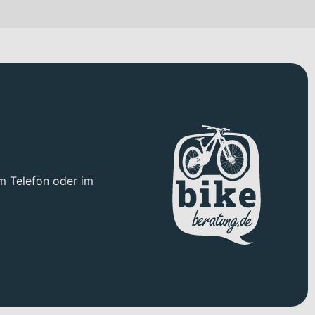
eckenkomfort kombinieren möchtest. Ausgestattet ist das Bike
ermöglicht. Ergänzt wird das Konzept durch die Synapse Carbon
nd hidden fender mounts. Diese Bauweise sorgt für saubere
ichste Streckenprofile – von langen Flachpassagen bis zu
sc vorne und einer SHIMANO 105 7170 hydraulic disc hinten.
m Telefon oder im
n. Die Cannondale 3 SmartSense Sattelstütze aus 6061 Alloy
ich harmonisch in das integrierte Gesamtkonzept ein.