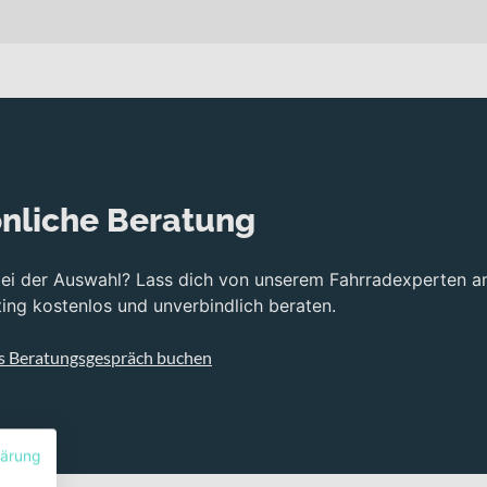
alen Wahl für dich, wenn du Aerodynamik, Direktheit und Langstr
r Steifigkeit verbindet und damit eine direkte Kraftübertragung 
pecific design, 12x100mm Thru-Axle, thru-tube internal routing u
ng und eine integrierte Optik.
 bietet dir eine breite Übersetzungsbandbreite für unterschiedl
nliche Beratung
ulische Scheibenbremsen mit einer SHIMANO Ultegra hydraulic di
bei der Auswahl? Lass dich von unserem Fahrradexperten a
ng kostenlos und unverbindlich beraten.
lack Reifen in 700x30c mit reflective Ausführung vorne und hinte
i, eine sportlich-effiziente Sitzposition einzunehmen und fügt s
s Beratungsgespräch buchen
ertragung
grierter Kabelführung
lärung
-Kette