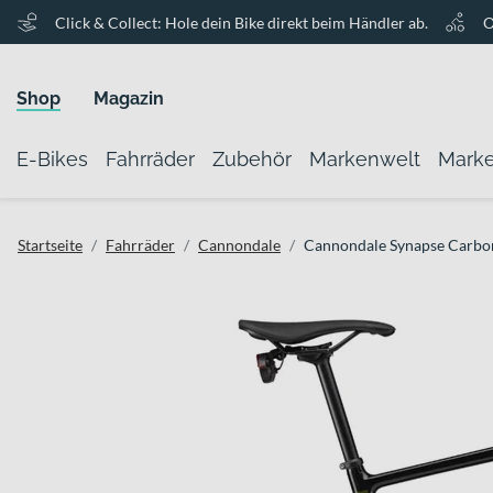
Click & Collect: Hole dein Bike direkt beim Händler ab.
O
Shop
Magazin
E-Bikes
Fahrräder
Zubehör
Markenwelt
Mark
Startseite
Fahrräder
Cannondale
Cannondale Synapse Carbo