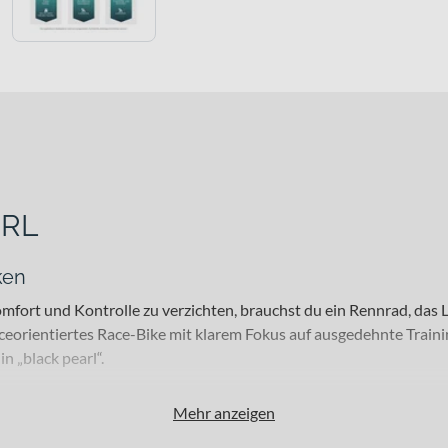
 RL
ken
fort und Kontrolle zu verzichten, brauchst du ein Rennrad, das L
ceorientiertes Race-Bike mit klarem Fokus auf ausgedehnte Traini
 „black pearl“.
Mehr anzeigen
ahrer, die sowohl im strukturierten Rennradtraining als auch bei