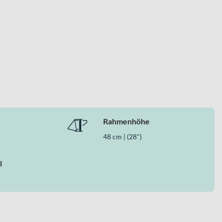
r durchdachten Gabelkonstruktion und der 22-Gang-
nnondale steht dabei für eine klare Performance-Ausrichtung,
Rahmenhöhe
48 cm | (28")
l