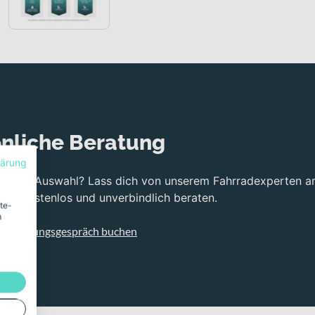
nliche Beratung
lärung
bei der Auswahl? Lass dich von unserem Fahrradexperten a
ng kostenlos und unverbindlich beraten.
ite-
m
s Beratungsgespräch buchen