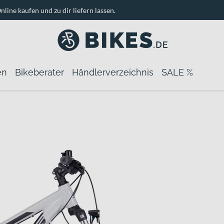
nline kaufen und zu dir liefern lassen.
en
Bikeberater
Händlerverzeichnis
SALE %