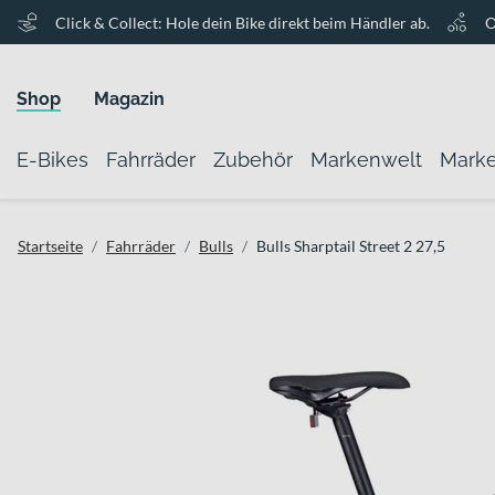
Click & Collect: Hole dein Bike direkt beim Händler ab.
O
Shop
Magazin
E-Bikes
Fahrräder
Zubehör
Markenwelt
Mark
Startseite
Fahrräder
Bulls
Bulls Sharptail Street 2 27,5