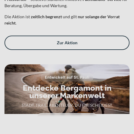
Beratung, Übergabe und Wartung.
Die Aktion ist
zeitlich begrenzt
und gilt
nur solange der Vorrat
reicht
.
Zur Aktion
Entwickelt auf St. Pauli
Entdecke Bergamont in
unserer Markenwelt
STADT. TRAIL. ABENTEUER. DU ENTSCHEIDEST.
Zur Bergamont Markenwelt