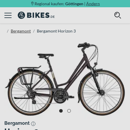
Regional kaufen:
Göttingen
|
Ändern
Bergamont
Bergamont Horizon 3
Bergamont