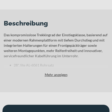
Beschreibung
Das kompromisslose Trekkingrad der Einstiegsklasse, basierend auf
einer modernen Rahmenplattform mit tiefem Durchstieg und mit
integrierten Halterungen für einen Frontgepäckträger sowie
weiteren Montagepunkten, mehr Reifenfreiheit und innovativer,
servicefreundlicher Kabelführung im Unterrohr.
28", lite AL-6061 Rohrsatz
Suntour NEX P, 63 mm
Mehr anzeigen
Shimano, 3x8
Tektro V-Bremse
BGM Comp X2 Felgen, Shimano DH / Shimano Nabe
Schwalbe Road Cruiser, Reflex, 47-622
Axa Compactline 20 Lux LED steady / Trelock LED, Standlicht