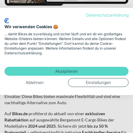
Bergamont E-Cargo
Datenschutzerklärung
Aktion
Wir verwenden Cookies 🍪
... damit Bikes.de zuverlässig und sicher läuft und wir dir ein großartiges
Website-Erlebnis bieten können. Weitere Details und alle Optionen findest
Vergünstigte Cargobikes und
du unter dem Punkt "Einstellungen". Dort kannst du deine Cookie-
Einstellungen anpassen. Weitere Informationen findest du in unserer
passendes Zubehör
Datenschutzerklärung.
Mit Leichtigkeit Großes bewegen – mit einem Bergamont E-Cargo
Akzeptieren
Bike.
Bergamont E-Cargo Bikes stehen für hohe Qualität, zuverlässige E-
Ablehnen
Einstellungen
Antriebe und durchdachte Lösungen für Alltag, Familie und
Gewerbe. Ob Kindertransport, Einkäufe oder professionelle
Einsätze: Diese Bikes bieten maximale Flexibilität und sind eine
nachhaltige Alternative zum Auto.
Auf
Bikes.de
profitierst du aktuell von einer
exklusiven
Rabattaktion
auf ausgewählte Bergamont E-Cargo Bikes der
Modelljahre
2024 und 2025
. Sichere dir jetzt
bis zu 50 %
Preisvorteil
– selbstverständlich inklusive
Fachhändler-Service
für