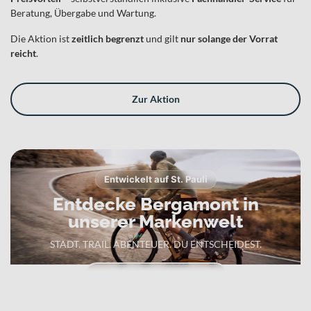
Beratung, Übergabe und Wartung.
Die Aktion ist
zeitlich begrenzt
und gilt
nur solange der Vorrat
reicht
.
Zur Aktion
Entwickelt auf St. Pauli
Entdecke Bergamont in
unserer Markenwelt
STADT. TRAIL. ABENTEUER. DU ENTSCHEIDEST.
Zur Bergamont Markenwelt