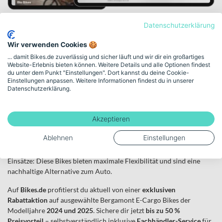
Bergamont E-Cargo
Datenschutzerklärung
Aktion
Wir verwenden Cookies 🍪
... damit Bikes.de zuverlässig und sicher läuft und wir dir ein großartiges
Website-Erlebnis bieten können. Weitere Details und alle Optionen findest
Vergünstigte Cargobikes und
du unter dem Punkt "Einstellungen". Dort kannst du deine Cookie-
Einstellungen anpassen. Weitere Informationen findest du in unserer
passendes Zubehör
Datenschutzerklärung.
Mit Leichtigkeit Großes bewegen – mit einem Bergamont E-Cargo
Akzeptieren
Bike.
Bergamont E-Cargo Bikes stehen für hohe Qualität, zuverlässige E-
Ablehnen
Einstellungen
Antriebe und durchdachte Lösungen für Alltag, Familie und
Gewerbe. Ob Kindertransport, Einkäufe oder professionelle
Einsätze: Diese Bikes bieten maximale Flexibilität und sind eine
nachhaltige Alternative zum Auto.
Auf
Bikes.de
profitierst du aktuell von einer
exklusiven
Rabattaktion
auf ausgewählte Bergamont E-Cargo Bikes der
Modelljahre
2024 und 2025
. Sichere dir jetzt
bis zu 50 %
Preisvorteil
– selbstverständlich inklusive
Fachhändler-Service
für