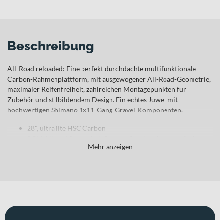
Beschreibung
All-Road reloaded: Eine perfekt durchdachte multifunktionale
Carbon-Rahmenplattform, mit ausgewogener All-Road-Geometrie,
maximaler Reifenfreiheit, zahlreichen Montagepunkten für
Zubehör und stilbildendem Design. Ein echtes Juwel mit
hochwertigen Shimano 1x11-Gang-Gravel-Komponenten.
28", ultra lite HSC Carbon
BGM Allroad Starrgabel, Carbon, Scheibenbremsaufnahme,
Mehr anzeigen
Steckachse
Shimano GRX, 1x11
Shimano GRX, hydraulische Scheibenbremse
Syncros Capital Felgen, BGM Naben
Schwalbe G-One Bite Evo, folding, 45-622