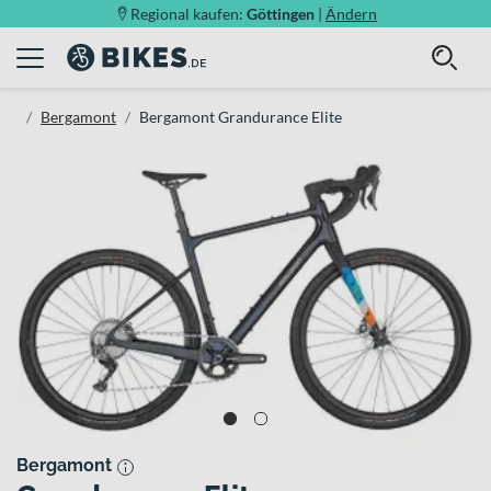
Regional kaufen:
Göttingen
|
Ändern
Bergamont
Bergamont Grandurance Elite
Bergamont