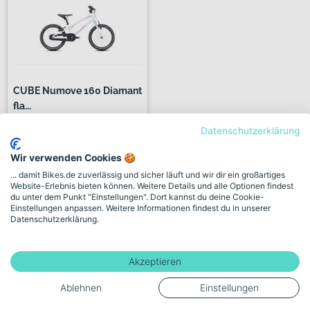
CUBE Numove 160 Diamant
fla...
Datenschutzerklärung
+ 2 Farben
429,00€
¹
Wir verwenden Cookies 🍪
379,00€
... damit Bikes.de zuverlässig und sicher läuft und wir dir ein großartiges
Website-Erlebnis bieten können. Weitere Details und alle Optionen findest
du unter dem Punkt "Einstellungen". Dort kannst du deine Cookie-
Einstellungen anpassen. Weitere Informationen findest du in unserer
338 km
Datenschutzerklärung.
Verkauf durch Händler:
Zweirad Fuhr GmbH
Akzeptieren
Ablehnen
Einstellungen
56 weitere Händler