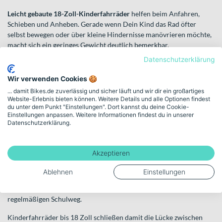
Leicht gebaute 18-Zoll-Kinderfahrräder
helfen beim Anfahren,
Schieben und Anheben. Gerade wenn Dein Kind das Rad öfter
selbst bewegen oder über kleine Hindernisse manövrieren möchte,
macht sich ein geringes Gewicht deutlich bemerkbar.
Datenschutzerklärung
Abgrenzung zu kleineren und größeren Rädern
Wenn Dein Kind gerade erst beginnt, Balance zu halten, können
Wir verwenden Cookies 🍪
Laufräder
eine sinnvolle Alternative sein. Sie verzichten auf Pedale
... damit Bikes.de zuverlässig und sicher läuft und wir dir ein großartiges
Website-Erlebnis bieten können. Weitere Details und alle Optionen findest
und fördern gezielt das Gleichgewicht, bevor der Umstieg auf ein
du unter dem Punkt "Einstellungen". Dort kannst du deine Cookie-
Fahrrad erfolgt.
Einstellungen anpassen. Weitere Informationen findest du in unserer
Datenschutzerklärung.
Für noch jüngere Kinder, die maximale Stabilität brauchen, sind
Dreiräder
geeignet. Sie bieten hohe Kippsicherheit und sind häufig
der erste Kontakt mit einem eigenen Fahrzeug.
Akzeptieren
Sobald Dein Kind sicher fährt und mehr Beinlänge mitbringt,
Ablehnen
Einstellungen
kommen
Kinderfahrräder 20 - 24 Zoll
infrage. Sie bieten mehr
Laufruhe und eignen sich für längere Strecken oder den
regelmäßigen Schulweg.
Kinderfahrräder bis 18 Zoll schließen damit die Lücke zwischen