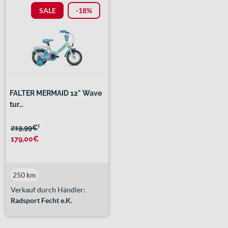
SALE
-18%
FALTER MERMAID 12" Wave
tur...
219,99€
¹
179,00€
250 km
Verkauf durch Händler:
Radsport Fecht e.K.