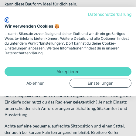
kann diese Bauform ideal für dich sein.
Datenschutzerklärung
Urbanbikes – sportlicher Touch im Alltag
Wenn du ein etwas dynamischeres Fahrgefühl suchst, lohnt sich ein
Wir verwenden Cookies 🍪
Blick auf
Urbanbikes
. Sie kombinieren alltagstaugliche
... damit Bikes.de zuverlässig und sicher läuft und wir dir ein großartiges
Eigenschaften mit einer etwas sportlicheren Geometrie. Oft stehen
Website-Erlebnis bieten können. Weitere Details und alle Optionen findest
du unter dem Punkt "Einstellungen". Dort kannst du deine Cookie-
sie für ein reduziertes Design und eignen sich besonders für den
Einstellungen anpassen. Weitere Informationen findest du in unserer
täglichen Arbeitsweg mit leichtem Tempoanspruch. Trotz der
Datenschutzerklärung.
sportlicheren Note bleiben sie klar auf urbane Nutzung ausgelegt.
So findest du das passende
Akzeptieren
Citybike
Ablehnen
Einstellungen
Beim Kauf eines Citybikes solltest du dir zunächst überlegen, wofür
du es hauptsächlich nutzt. Fährst du täglich zur Arbeit? Erledigst du
Einkäufe oder nutzt du das Rad eher gelegentlich? Je nach Einsatz
unterscheiden sich Anforderungen an Schaltung, Sitzkomfort und
Ausstattung.
Achte auf eine bequeme, aufrechte Sitzposition und einen Sattel,
der auch bei kurzen Fahrten angenehm bleibt. Breitere Reifen