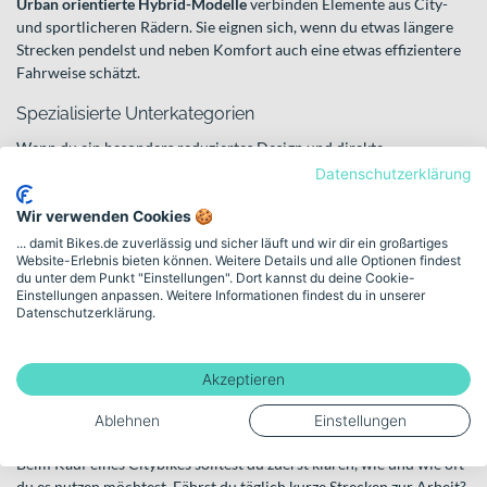
Urban orientierte Hybrid-Modelle
verbinden Elemente aus City-
und sportlicheren Rädern. Sie eignen sich, wenn du etwas längere
Strecken pendelst und neben Komfort auch eine etwas effizientere
Fahrweise schätzt.
Spezialisierte Unterkategorien
Wenn du ein besonders reduziertes Design und direkte
Fahreigenschaften suchst, findest du in der Kategorie
Urbanbikes
Datenschutzerklärung
moderne, puristische Varianten für den Stadtverkehr. Sie setzen auf
klare Linien, agiles Handling und eignen sich hervorragend für
Wir verwenden Cookies 🍪
kurze bis mittlere Distanzen im urbanen Umfeld.
... damit Bikes.de zuverlässig und sicher läuft und wir dir ein großartiges
Website-Erlebnis bieten können. Weitere Details und alle Optionen findest
du unter dem Punkt "Einstellungen". Dort kannst du deine Cookie-
Für maximalen Komfort und eine sehr entspannte Sitzposition
Einstellungen anpassen. Weitere Informationen findest du in unserer
stehen klassische
Hollandräder
. Sie sind auf gemütliches, aufrechtes
Datenschutzerklärung.
Fahren ausgelegt und bieten dir ein stabiles, gutmütiges Fahrgefühl
– ideal für alltägliche Wege mit Stil und Bequemlichkeit.
Akzeptieren
So findest du das passende
Citybike
Ablehnen
Einstellungen
Beim Kauf eines Citybikes solltest du zuerst klären, wie und wie oft
du es nutzen möchtest. Fährst du täglich kurze Strecken zur Arbeit?