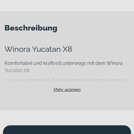
Beschreibung
Winora Yucatan X8
Komfortabel und kraftvoll unterwegs mit dem Winora
Yucatan X8
Im urbanen Alltag zählen Zuverlässigkeit, Komfort und souveräne
Unterstützung – egal ob auf dem Weg zur Arbeit, zum Einkaufen
Mehr anzeigen
oder bei der entspannten Feierabendrunde. Das Winora Yucatan X8
ist genau dafür gemacht: ein durchdachtes E-Citybike, das dich auf
kurzen bis mittleren Strecken entspannt begleitet und dabei
moderne Antriebstechnik mit komfortabler Ausstattung verbindet.
Für welche Einsätze eignet sich dieses Bike?
Dieses E-Citybike richtet sich an komfort- und alltagsorientierte