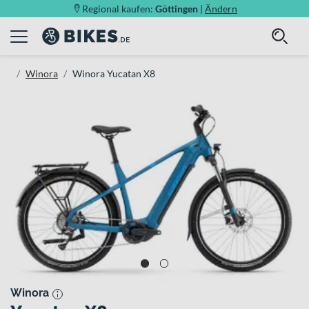
Regional kaufen:
Göttingen
|
Ändern
Winora
Winora Yucatan X8
Winora