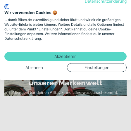
Datenschutzerklärung
Komfort, Sicherheit und Unterstützung für die tägliche Mobilität –
Akku-Kapazität (Wh)
genau abgestimmt auf die Anforderungen moderner E-Citybikes.
Wir verwenden Cookies 🍪
720
... damit Bikes.de zuverlässig und sicher läuft und wir dir ein großartiges
Website-Erlebnis bieten können. Weitere Details und alle Optionen findest
du unter dem Punkt "Einstellungen". Dort kannst du deine Cookie-
Mehr anzeigen
Einstellungen anpassen. Weitere Informationen findest du in unserer
Datenschutzerklärung.
Akzeptieren
Mobilität für alle.
Ablehnen
Einstellungen
Entdecke Winora in
unserer Markenwelt
Gemacht für deinen Alltag – und alles, was danach kommt.
Zur Winora Markenwelt