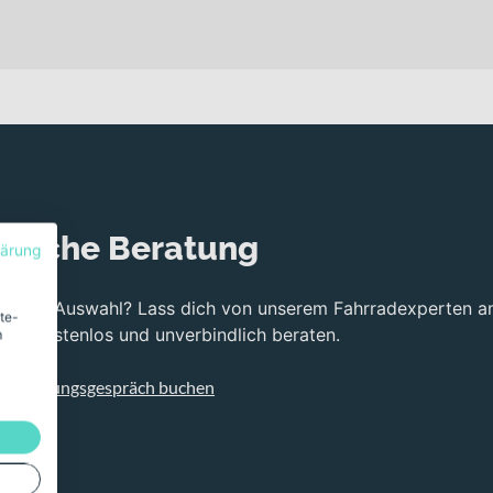
nliche Beratung
lärung
bei der Auswahl? Lass dich von unserem Fahrradexperten a
ite-
ng kostenlos und unverbindlich beraten.
m
s Beratungsgespräch buchen