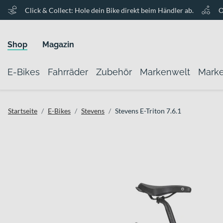
Click & Collect: Hole dein Bike direkt beim Händler ab.
O
Shop
Magazin
E-Bikes
Fahrräder
Zubehör
Markenwelt
Mark
Startseite
E-Bikes
Stevens
Stevens E-Triton 7.6.1