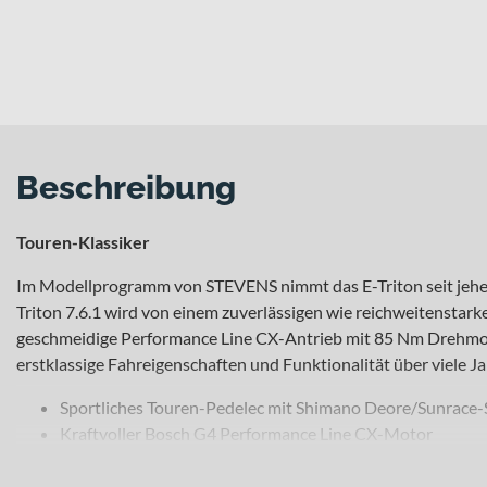
Beschreibung
Touren-Klassiker
Im Modellprogramm von STEVENS nimmt das E-Triton seit jeher de
Triton 7.6.1 wird von einem zuverlässigen wie reichweitensta
geschmeidige Performance Line CX-Antrieb mit 85 Nm Drehmo
erstklassige Fahreigenschaften und Funktionalität über viele Ja
Sportliches Touren-Pedelec mit Shimano Deore/Sunrace-
Kraftvoller Bosch G4 Performance Line CX-Motor
Viel Reichweite für lange Touren dank 625 Wh-Akku
Komfortable Luftfedergabel mit Lockout und Steckachse