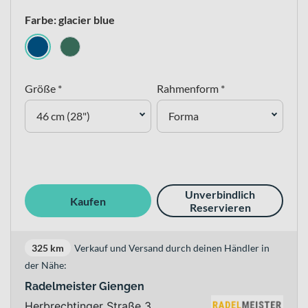
Farbe: glacier blue
Größe *
Rahmenform *
46 cm (28")
Forma
Unverbindlich
Kaufen
Reservieren
325 km
Verkauf und Versand durch deinen Händler in
der Nähe:
Radelmeister Giengen
Herbrechtinger Straße 3 ,