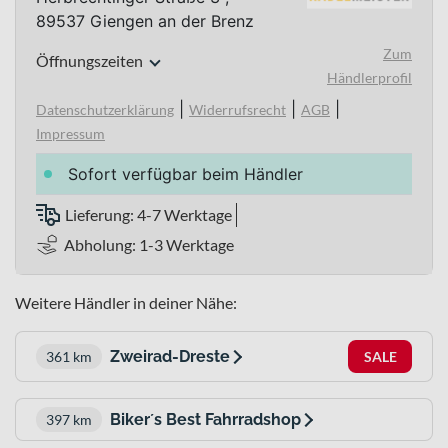
89537 Giengen an der Brenz
Zum
Öffnungszeiten
Händlerprofil
|
|
|
Datenschutzerklärung
Widerrufsrecht
AGB
Impressum
Sofort verfügbar beim Händler
Lieferung: 4-7 Werktage
Abholung: 1-3 Werktage
Weitere Händler in deiner Nähe:
Zweirad-Dreste
361 km
SALE
Biker´s Best Fahrradshop
397 km