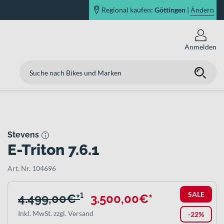
Regional kaufen:
Göttingen
|
Ändern
Anmelden
Stevens
E-Triton 7.6.1
Art. Nr. 104696
SALE
4.499,00€*
¹
3.500,00€*
Inkl. MwSt. zzgl. Versand
-22%