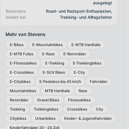
ausgelegt
Besonders
Road- und Radsport-Enthusiasten,
beliebt bei
Trekking- und Alltagsfahrer
Mehr von Stevens
E-Bikes
E-Mountainbikes
E-MTB Hardtails
E-MTB Fullys
E-Race
E-Rennräder
E-Fitnessbikes
E-Trekking
E-Trekkingbikes
E-Crossbikes
E-SUV Bikes
E-City
E-Citybikes
S-Pedelecs bis 45 km/h
Fahrräder
Mountainbikes
MTB Hardtails
Race
Rennräder
Gravel Bikes
Fitnessbikes
Trekking
Trekkingbikes
Crossbikes
City
Citybikes
Urbanbikes
Kinder- & Jugendfahrräder
Kinderfahrräder 20 - 24 Zoll