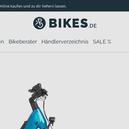
nline kaufen und zu dir liefern lassen.
en
Bikeberater
Händlerverzeichnis
SALE %