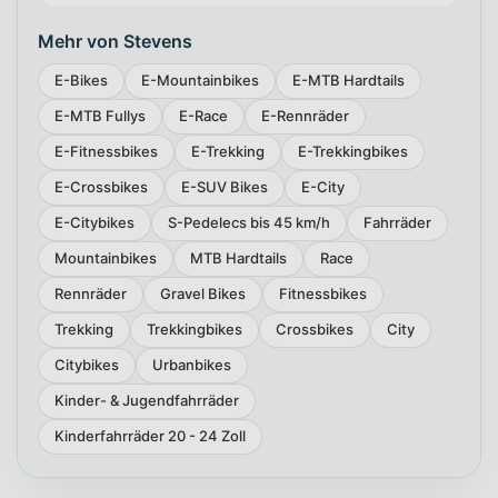
Mehr von Stevens
E-Bikes
E-Mountainbikes
E-MTB Hardtails
E-MTB Fullys
E-Race
E-Rennräder
E-Fitnessbikes
E-Trekking
E-Trekkingbikes
E-Crossbikes
E-SUV Bikes
E-City
E-Citybikes
S-Pedelecs bis 45 km/h
Fahrräder
Mountainbikes
MTB Hardtails
Race
Rennräder
Gravel Bikes
Fitnessbikes
Trekking
Trekkingbikes
Crossbikes
City
Citybikes
Urbanbikes
Kinder- & Jugendfahrräder
Kinderfahrräder 20 - 24 Zoll