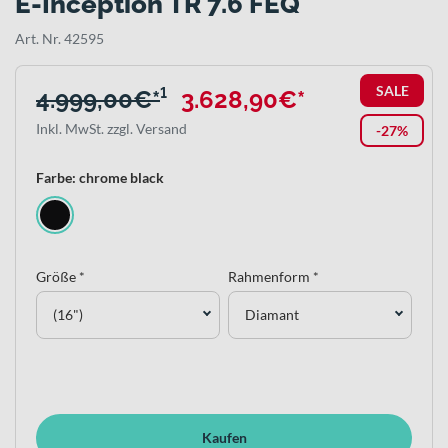
E-Inception TR 7.6 FEQ
Art. Nr. 42595
SALE
4.999,00€*
¹
3.628,90€*
Inkl. MwSt. zzgl. Versand
-27%
Farbe: chrome black
Größe *
Rahmenform *
(16")
Diamant
Kaufen