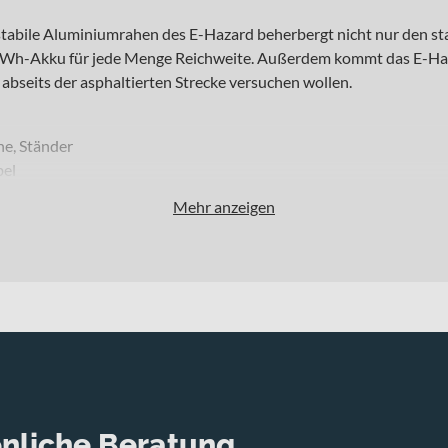
te, stabile Aluminiumrahen des E-Hazard beherbergt nicht nur den
h-Akku für jede Menge Reichweite. Außerdem kommt das E-Hardt
h abseits der asphaltierten Strecke versuchen wollen.
he, Ständer
bel
Mehr anzeigen
nliche Beratung