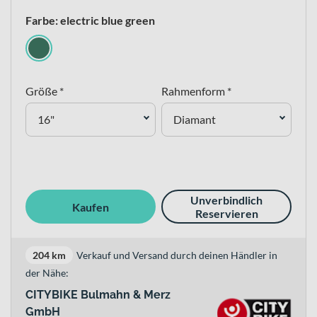
Farbe: electric blue green
Größe *
Rahmenform *
16"
Diamant
Unverbindlich
Kaufen
Reservieren
204 km
Verkauf und Versand durch deinen Händler in
der Nähe:
CITYBIKE Bulmahn & Merz
GmbH