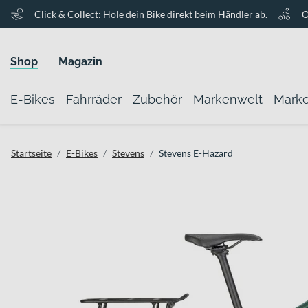
Click & Collect: Hole dein Bike direkt beim Händler ab.
O
Shop
Magazin
E-Bikes
Fahrräder
Zubehör
Markenwelt
Mark
Startseite
E-Bikes
Stevens
Stevens E-Hazard