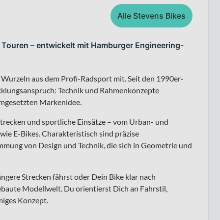
Alle Stevens Bikes
 Touren – entwickelt mit Hamburger Engineering-
 Wurzeln aus dem Profi-Radsport mit. Seit den 1990er-
twicklungsanspruch: Technik und Rahmenkonzepte
umgesetzten Markenidee.
strecken und sportliche Einsätze – vom Urban- und
ie E-Bikes. Charakteristisch sind präzise
mung von Design und Technik, die sich in Geometrie und
ngere Strecken fährst oder Dein Bike klar nach
ebaute Modellwelt. Du orientierst Dich an Fahrstil,
mmiges Konzept.