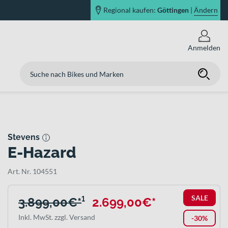
Regional kaufen:
Göttingen
|
Ändern
Anmelden
Stevens
E-Hazard
Art. Nr. 104551
SALE
3.899,00€*
¹
2.699,00€*
Inkl. MwSt. zzgl. Versand
-30%