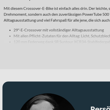
Mit diesem Crossover-E-Bike ist einfach alles drin. Der leich
Drehmoment, sondern auch den zuverlässigen PowerTube 500 W
Alltagsausstattung und viel Fahrspaß für alle jene, die sich auc
29"-E-Crossover mit vollständiger Alltagsausstattung
Mit allen Pflicht-Zutaten für den Alltag: Licht, Schutzblec
120 mm Federweg dank SR Suntour XCR34-Stahlfederga
Bewährte Shimano Alivio 9fach-Schaltung
Persö