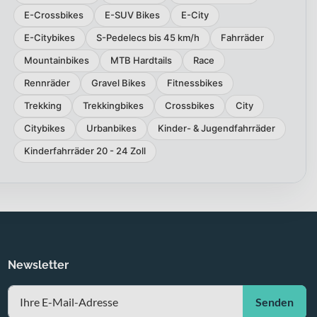
E-Crossbikes
E-SUV Bikes
E-City
E-Citybikes
S-Pedelecs bis 45 km/h
Fahrräder
Mountainbikes
MTB Hardtails
Race
Rennräder
Gravel Bikes
Fitnessbikes
Trekking
Trekkingbikes
Crossbikes
City
Citybikes
Urbanbikes
Kinder- & Jugendfahrräder
Kinderfahrräder 20 - 24 Zoll
Newsletter
Senden