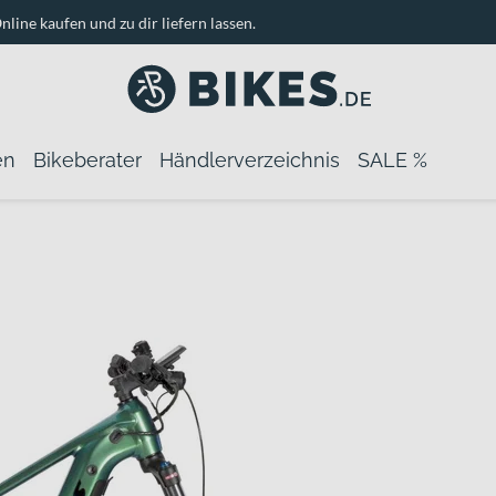
nline kaufen und zu dir liefern lassen.
en
Bikeberater
Händlerverzeichnis
SALE %