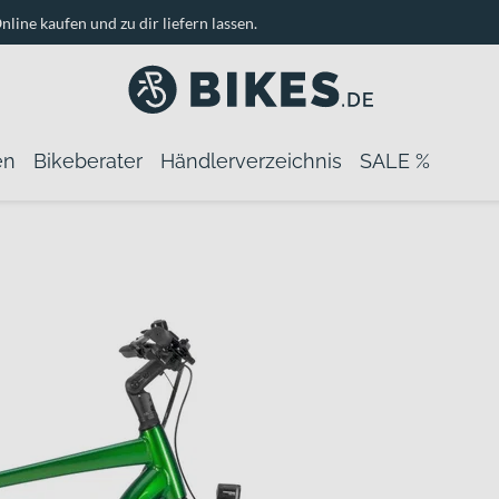
nline kaufen und zu dir liefern lassen.
en
Bikeberater
Händlerverzeichnis
SALE %