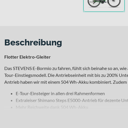
Beschreibung
Flotter Elektro-Gleiter
Das STEVENS E-Bormio zu fahren, fühlt sich beinahe so an, wie 
Tour-Einstiegsmodell. Die Antriebseinheit mit bis zu 200% Un
Antrieb haben wir mit einem 504 Wh-Akku kombiniert. Zudem üb
E-Tour-Einsteiger in allen drei Rahmenformen
Extraleiser Shimano Steps E5000-Antrieb für dezente Un
Mehr Reichweite dank 504 Wh-Akku
LED Scheinwerfer (50 Lux) mit Tagfahrlicht
SR Suntour-Luftfedergabel sorgt für angenehmes Fahrgef