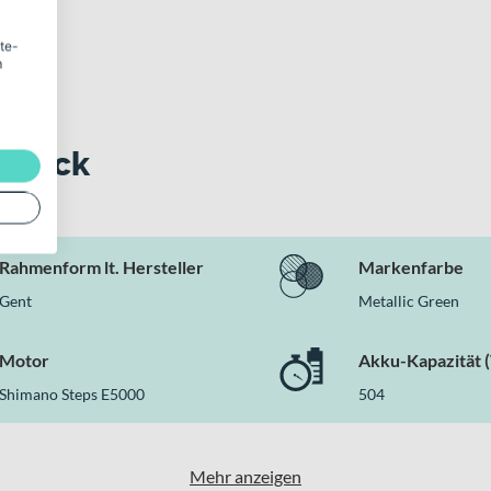
ite-
m
 Blick
Rahmenform lt. Hersteller
Markenfarbe
Gent
Metallic Green
Motor
Akku-Kapazität 
Shimano Steps E5000
504
Mehr anzeigen