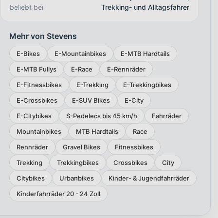
beliebt bei
Trekking- und Alltagsfahrer
Mehr von Stevens
E-Bikes
E-Mountainbikes
E-MTB Hardtails
E-MTB Fullys
E-Race
E-Rennräder
E-Fitnessbikes
E-Trekking
E-Trekkingbikes
E-Crossbikes
E-SUV Bikes
E-City
E-Citybikes
S-Pedelecs bis 45 km/h
Fahrräder
Mountainbikes
MTB Hardtails
Race
Rennräder
Gravel Bikes
Fitnessbikes
Trekking
Trekkingbikes
Crossbikes
City
Citybikes
Urbanbikes
Kinder- & Jugendfahrräder
Kinderfahrräder 20 - 24 Zoll