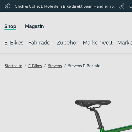
Click & Collect: Hole dein Bike direkt beim Händler ab.
O
Shop
Magazin
E-Bikes
Fahrräder
Zubehör
Markenwelt
Mark
Startseite
E-Bikes
Stevens
Stevens E-Bormio