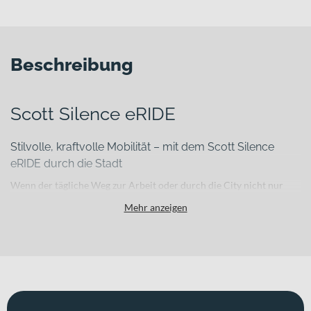
Beschreibung
Scott Silence eRIDE
Stilvolle, kraftvolle Mobilität – mit dem Scott Silence
eRIDE durch die Stadt
Wenn der tägliche Weg zur Arbeit oder durch die City nicht nur
effizient, sondern auch stilvoll und komfortabel sein soll, brauchst
Mehr anzeigen
du ein E‑Bike, das Leistung, Integration und Leichtigkeit
überzeugend verbindet. Das Scott Silence eRIDE ist genau dafür
gemacht: ein modernes E-Citybike mit hochwertigem
Carbonrahmen und urbanem Anspruch. Mit einem Gewicht von
14.5 kg bleibt es angenehm handlich, während das zulässige
Gesamtgewicht von 120 kg dir gleichzeitig die nötige
Alltagstauglichkeit bietet. Erhältlich in „rainbow white“ passt es