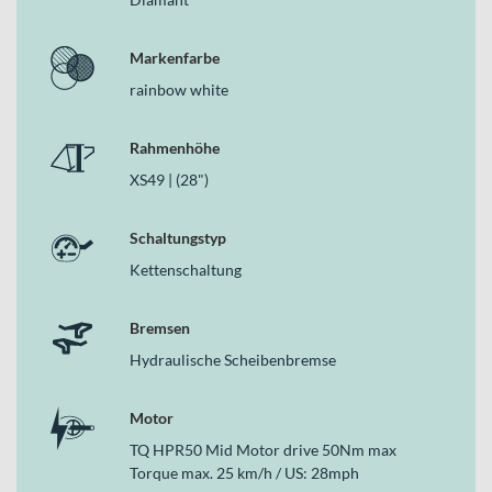
greifen harmonisch ineinander und sorgen für eine natürliche, leise
Unterstützung im urbanen Einsatz.
Markenfarbe
Deine Vorteile
rainbow white
Leichter Carbonrahmen mit nur 14.5 kg Gesamtgewicht
TQ HPR50 Mittelmotor mit 50 Nm und 360 Wh Akku
Rahmenhöhe
SRAM Rival 12speed Kettenschaltung mit 12 Gängen
Hydraulische Sram Level Silver Stealth Scheibenbremsen
XS49 | (28")
vorne und hinten
Schwalbe Super Moto Performance Reifen in 700x40C mit
Schaltungstyp
RaceGuard
Lezyne e65 Frontleuchte und Syncros iL Rücklicht mit
Kettenschaltung
Straßenzulassung
Zulässiges Gesamtgewicht von 120 kg für flexible
Bremsen
Alltagseinsätze
Hydraulische Scheibenbremse
Warum dieses Bike in der Kategorie E-Urbanbikes
überzeugt
Motor
Als modernes E-Urbanbike verbindet das Silence eRIDE
TQ HPR50 Mid Motor drive 50Nm max
hochwertige Carbontechnik, ein integriertes TQ-Antriebssystem
Torque max. 25 km/h / US: 28mph
und zuverlässige Komponenten wie die SRAM Rival 12speed