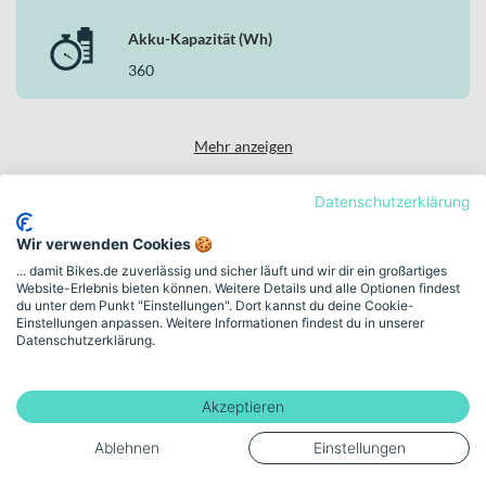
Schaltung und die Sram Level Silver Stealth Bremsen zu einem
stimmigen Gesamtpaket. Für dich bedeutet das: effiziente
Akku-Kapazität (Wh)
Unterstützung, präzise Kontrolle und ein reduziertes, elegantes
360
Design – perfekt abgestimmt auf die Anforderungen urbaner
Mobilität.
Mehr anzeigen
Datenschutzerklärung
Wir verwenden Cookies 🍪
High-Performance Bikes & Innovation
... damit Bikes.de zuverlässig und sicher läuft und wir dir ein großartiges
Entdecke SCOTT in
Website-Erlebnis bieten können. Weitere Details und alle Optionen findest
du unter dem Punkt "Einstellungen". Dort kannst du deine Cookie-
unserer Markenwelt
Einstellungen anpassen. Weitere Informationen findest du in unserer
Datenschutzerklärung.
ENGINEERED FOR SPEED. BUILT FOR RIDERS WHO PUSH
LIMITS.
Akzeptieren
Zur SCOTT Markenwelt
Ablehnen
Einstellungen