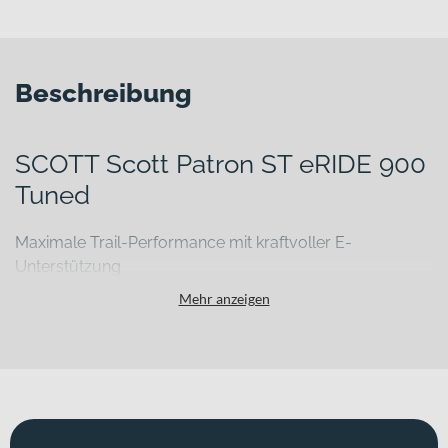
Beschreibung
SCOTT Scott Patron ST eRIDE 900
Tuned
Maximale Trail-Performance mit kraftvoller E-
Unterstützung
Lange Anstiege, technische Passagen und anspruchsvolle Abfahrten
Mehr anzeigen
verlangen nach einem E‑Mountainbike, das bergauf genauso
überzeugt wie bergab. Dieses Modell ist konsequent auf
anspruchsvolle Trail- und All-Mountain-Einsätze ausgelegt und
kombiniert eine leistungsstarke Motorisierung mit einem sensibel
arbeitenden Fahrwerk. So kannst du selbst ausgedehnte Touren in
alpinem Gelände oder auf fordernden Hometrails mit maximaler
Kontrolle und spürbarer Unterstützung genießen.