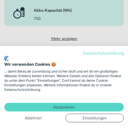
Akku-Kapazität (Wh)
750
Mehr anzeigen
Datenschutzerklärung
Wir verwenden Cookies 🍪
High-Performance Bikes & Innovation
... damit Bikes.de zuverlässig und sicher läuft und wir dir ein großartiges
Entdecke SCOTT in
Website-Erlebnis bieten können. Weitere Details und alle Optionen findest
du unter dem Punkt "Einstellungen". Dort kannst du deine Cookie-
unserer Markenwelt
Einstellungen anpassen. Weitere Informationen findest du in unserer
Datenschutzerklärung.
ENGINEERED FOR SPEED. BUILT FOR RIDERS WHO PUSH
LIMITS.
Akzeptieren
Zur SCOTT Markenwelt
Ablehnen
Einstellungen