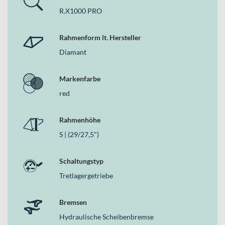
R.X1000 PRO
Antrieb und Energieversorgung
Angetrieben wird das R.X1000 PRO vom
PINION E1.12 MGU
Rahmenform lt. Hersteller
Motor aus dem Hause Pinion. Das integrierte System kombiniert
Diamant
Motor und 12-Gang-Tretlagergetriebe zu einer kompakten Einheit
und sorgt so für ein aufgeräumtes Gesamtbild sowie eine zentrale
Massenverteilung.
Markenfarbe
Die Energie liefert der
IPU1000 Ultracore
Akku mit 1.060 Wh bei
red
48 V. Damit stehen Dir großzügige Reserven für lange Endurance-
Touren zur Verfügung. Ergänzt wird das System durch das
PINION
Rahmenhöhe
REMOTE LCD RD1.2 - FIT USB C
Display, über das Du die
S | (29/27,5")
wichtigsten Fahrinformationen im Blick behältst. Ein integriertes
ABUS Lock erhöht zusätzlich die Alltagssicherheit.
Schaltungstyp
Deine Vorteile
Tretlagergetriebe
Leichter und steifer Carbonrahmen für präzises Handling im
Gelände
150 mm FOX-Fahrwerk vorne und hinten für Kontrolle auf
Bremsen
anspruchsvollen Trails
Hydraulische Scheibenbremse
PINION E1.12 MGU mit 12-Gang-Tretlagergetriebe für