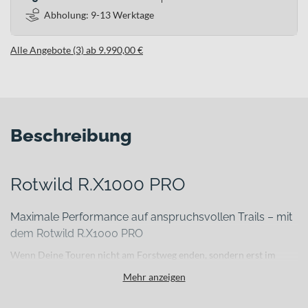
Abholung: 9-13 Werktage
Alle Angebote (3) ab 9.990,00 €
Beschreibung
Rotwild R.X1000 PRO
Maximale Performance auf anspruchsvollen Trails – mit
dem Rotwild R.X1000 PRO
Wenn Deine Touren nicht am Forstweg enden, sondern erst im
ruppigen Anstieg oder in der verblockten Abfahrt richtig beginnen,
Mehr anzeigen
brauchst Du ein E-Mountainbike, das kompromisslos auf Leistung
ausgelegt ist. Das
Rotwild R.X1000 PRO
verbindet einen