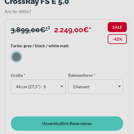
CrossRay FS E 5.0
Art. Nr. 89567
SALE
3.899,00€*
¹
2.249,00€*
-42%
Farbe: grey / black / white matt
Größe *
Rahmenform *
44 cm (27,5") - S
Diamant
Unverbindlich Reservieren