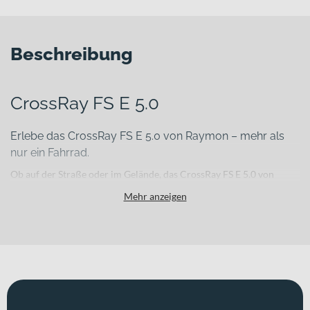
Beschreibung
CrossRay FS E 5.0
Erlebe das CrossRay FS E 5.0 von Raymon – mehr als
nur ein Fahrrad.
Ob auf der Straße oder im Gelände, das CrossRay FS E 5.0 von
Raymon lässt Dich nicht im Stich. Die Diamant-Rahmenform bietet
Mehr anzeigen
Dir den nötigen Halt, während die Farbe grey / black / white matt
für einen eleganten Auftritt sorgt. Der leistungsstarke Yamaha PW-
ST, 250 W, 70 Nm sorgt für kraftvolle Unterstützung auf jeder Fahrt.
Mit einer hydraulischen Scheibenbremse und einer 9-Gang-
Schaltung genießt Du eine sichere und bequeme Fahrt. Setze auf
Qualität und Stil – dieses Modell lässt keine Wünsche offen.