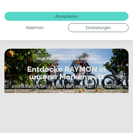
630
Akzeptieren
Ablehnen
Einstellungen
Mehr anzeigen
High Performance neu definiert
Entdecke RAYMON in
unserer Markenwelt
FROM BIKE PEOPLE - WITH BIKE PEOPLE - FOR ALL BIKE
RIDERS!
Zur RAYMON Markenwelt