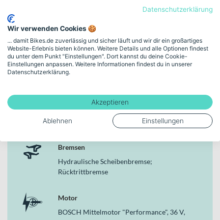
Unisex
Datenschutzerklärung
Markenfarbe
Wir verwenden Cookies 🍪
crystal white
... damit Bikes.de zuverlässig und sicher läuft und wir dir ein großartiges
Website-Erlebnis bieten können. Weitere Details und alle Optionen findest
du unter dem Punkt "Einstellungen". Dort kannst du deine Cookie-
Einstellungen anpassen. Weitere Informationen findest du in unserer
Rahmenhöhe
Datenschutzerklärung.
48 cm (20")
Akzeptieren
Schaltungstyp
Ablehnen
Einstellungen
Nabenschaltung
Bremsen
Hydraulische Scheibenbremse;
Rücktrittbremse
Motor
BOSCH Mittelmotor "Performance", 36 V,