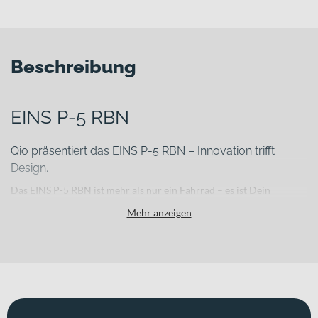
Beschreibung
EINS P-5 RBN
Qio präsentiert das EINS P-5 RBN – Innovation trifft
Design.
Das EINS P-5 RBN ist mehr als nur ein Fahrrad – es ist Dein
zuverlässiger Partner für jede Tour. Die Unisex-Rahmenform und
Mehr anzeigen
die Farbe crystal white machen dieses Modell einzigartig und
unverwechselbar. Der leistungsstarke BOSCH Mittelmotor
"Performance", 36 V, 250 W sorgt für kraftvolle Unterstützung auf
jeder Fahrt. Mit einer hydraulischen Scheibenbremse und einer 5-
Gang-Schaltung sorgst Du für eine sichere und angenehme Fahrt.
Setze auf Qualität und Stil – dieses Modell lässt keine Wünsche
offen.