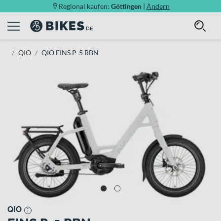
Regional kaufen:
Göttingen
|
Ändern
QIO
QIO EINS P-5 RBN
QIO