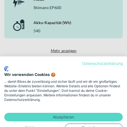
Shimano EP600
Akku-Kapazität (Wh)
540
Mehr anzeigen
Datenschutzerklärung
Wir verwenden Cookies 🍪
Über die Marke Orbea
... damit Bikes.de zuverlässig und sicher läuft und wir dir ein großartiges
Website-Erlebnis bieten können. Weitere Details und alle Optionen findest
du unter dem Punkt "Einstellungen". Dort kannst du deine Cookie-
Einstellungen anpassen. Weitere Informationen findest du in unserer
Datenschutzerklärung.
Alle Orbea Bikes
Akzeptieren
Für tägliche Wege und sportliche Abenteuer –