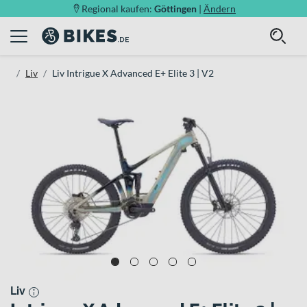
Regional kaufen:
Göttingen
|
Ändern
Liv
Liv Intrigue X Advanced E+ Elite 3 | V2
Liv