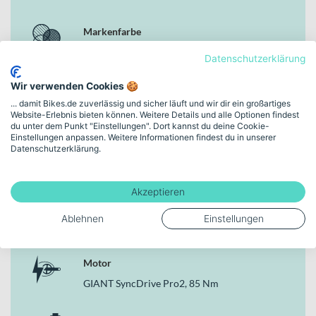
ausgedehnten Trailrunden. Dank der Kompatibilität mit dem
GIANT SG Display behältst du alle relevanten Fahrdaten im Blick
Markenfarbe
und kannst dein Setup optimal auf deine Tour abstimmen.
shoreline
Datenschutzerklärung
Deine Vorteile
Wir verwenden Cookies 🍪
Rahmenhöhe
Leichter und stabiler Carbonrahmen für präzises Handling
... damit Bikes.de zuverlässig und sicher läuft und wir dir ein großartiges
im Gelände
XS | (29/27,5")
Website-Erlebnis bieten können. Weitere Details und alle Optionen findest
Marzocchi Bomber Z2 Gabel mit 150mm und Fox Float
du unter dem Punkt "Einstellungen". Dort kannst du deine Cookie-
Performance Dämpfer mit 140mm für souveräne
Einstellungen anpassen. Weitere Informationen findest du in unserer
Schaltungstyp
Datenschutzerklärung.
Trailkontrolle
Kraftvoller GIANT SyncDrive Pro2 Motor mit 85 Nm
Kettenschaltung
GIANT EnergyPak Smart Akku mit 400Wh für sportliche E-
Akzeptieren
MTB-Einsätze
Bremsen
Hydraulische SHIMANO BR-MT420 4-Kolben-
Ablehnen
Einstellungen
Scheibenbremsen vorne und hinten
Hydraulische Scheibenbremse
12-Gang-Kettenschaltung mit robuster KMC e.12 Turbo
Kette
Motor
Zulässiges Gesamtgewicht von 156 kg für hohe Belastbarkeit
GIANT SyncDrive Pro2, 85 Nm
Warum dieses Bike in der Kategorie E-MTB Fullys
überzeugt