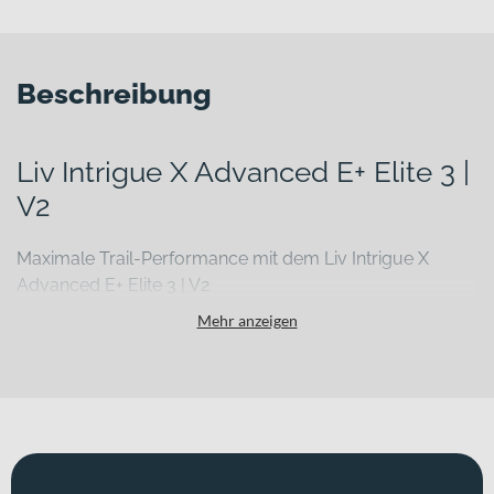
Beschreibung
Liv Intrigue X Advanced E+ Elite 3 |
V2
Maximale Trail-Performance mit dem Liv Intrigue X
Advanced E+ Elite 3 | V2
Steile Anstiege, verblockte Passagen und schnelle Downhills
Mehr anzeigen
verlangen dir alles ab – vor allem, wenn du auf anspruchsvollen
Trails unterwegs bist. Genau hier setzt das Liv Intrigue X Advanced
E+ Elite 3 | V2 an. Dieses leistungsstarke E-Mountainbike Fully
kombiniert einen leichten Carbonrahmen mit kraftvoller
Motorunterstützung und hochwertiger Federung, damit du selbst
technische Lines und lange Touren mit neuem Selbstvertrauen
angehst. Erhältlich in „shoreline“, unterstreicht es seinen