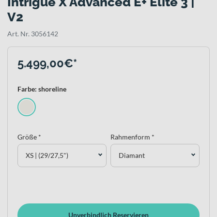
Intrigue X Advanced E+ Elite 3 |
V2
Art. Nr. 3056142
5.499,00€*
Farbe: shoreline
Größe *
Rahmenform *
XS | (29/27,5")
Diamant
Unverbindlich Reservieren