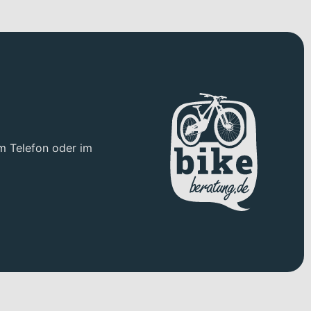
t. Optisch setzt du Akzente mit den Farbvarianten „diamond
en Einsatz. Für spürbaren Komfort sorgt die Suntour NX1 coil
terstützt wird das durch die gefederte Sattelstütze KTM Line
m Telefon oder im
indigkeiten und Streckenprofile. Für zuverlässige
larer Vorteil bei Stop-and-go im Stadtverkehr. Die Schwalbe
der B&M Toplight 2C Rückleuchte bist du gut sichtbar
r kraftvolle Unterstützung beim Anfahren an Ampeln oder
 auch längere Pendelfahrten und ausgedehnte Touren
tützungsstufen komfortabel. Die nahtlose Integration der