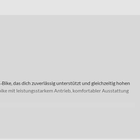
Bike, das dich zuverlässig unterstützt und gleichzeitig hohen
ke mit leistungsstarkem Antrieb, komfortabler Ausstattung
rkehr, bei Alltagsausflügen oder auf längeren Strecken durch
uglichkeit ausgelegt ist. Mit Laufrädern in 28 Zoll sorgt das