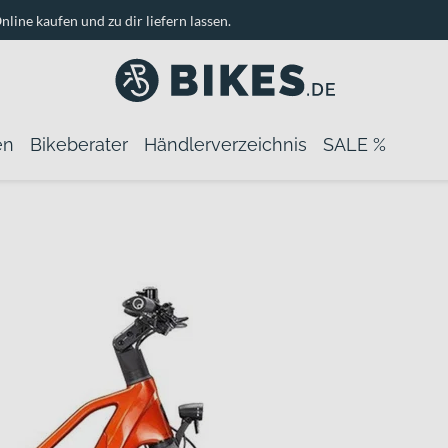
nline kaufen und zu dir liefern lassen.
en
Bikeberater
Händlerverzeichnis
SALE %