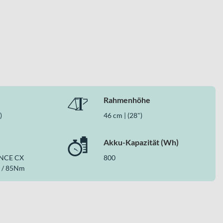
Rahmenhöhe
)
46 cm | (28")
wertigen Aluminiumrahmen und komfortbetonte Ausstattung.
Akku-Kapazität (Wh)
 für Alltag, Pendelstrecke und Freizeit – genau das, was du
NCE CX
800
 / 85Nm