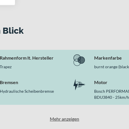
 Drehmoment
 mit 800 Wh
 Blick
rolle
derweg
lstütze
ersetzung
Rahmenform lt. Hersteller
Markenfarbe
oplight 2C
Trapez
burnt orange (black
kes überzeugt
UR CX 830 leistungsstarke Bosch Antriebstechnik, einen hoch
Bremsen
Motor
schen Scheibenbremsen macht es zu einem zuverlässigen Begleiter
Hydraulische Scheibenbremse
Bosch PERFORMA
BDU3840 - 25km/h
Mehr anzeigen