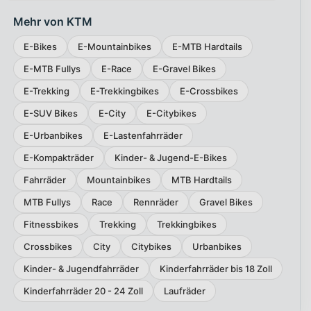
Mehr von KTM
E-Bikes
E-Mountainbikes
E-MTB Hardtails
E-MTB Fullys
E-Race
E-Gravel Bikes
E-Trekking
E-Trekkingbikes
E-Crossbikes
E-SUV Bikes
E-City
E-Citybikes
E-Urbanbikes
E-Lastenfahrräder
E-Kompakträder
Kinder- & Jugend-E-Bikes
Fahrräder
Mountainbikes
MTB Hardtails
MTB Fullys
Race
Rennräder
Gravel Bikes
Fitnessbikes
Trekking
Trekkingbikes
Crossbikes
City
Citybikes
Urbanbikes
Kinder- & Jugendfahrräder
Kinderfahrräder bis 18 Zoll
Kinderfahrräder 20 - 24 Zoll
Laufräder