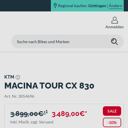
Regional kaufen:
Göttingen
|
Ändern
Anmelden
KTM
MACINA TOUR CX 830
Art. Nr. 3054696
SALE
3.899,00€*
¹
3.489,00€*
Inkl. MwSt. zzgl. Versand
-10%