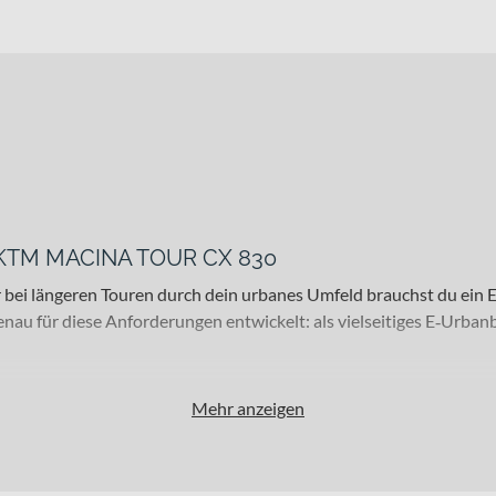
em KTM MACINA TOUR CX 830
 bei längeren Touren durch dein urbanes Umfeld brauchst du ein E‑
für diese Anforderungen entwickelt: als vielseitiges E‑Urbanbi
Mehr anzeigen
tadtfahrende mit Anspruch auf Komfort. Ob im städtischen Pendelve
ition und einer Ausstattung, die auf Zuverlässigkeit und Alltagsta
gten Wegen.