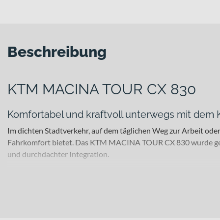
Beschreibung
KTM MACINA TOUR CX 830
Komfortabel und kraftvoll unterwegs mit d
Im dichten Stadtverkehr, auf dem täglichen Weg zur Arbeit oder
Fahrkomfort bietet. Das KTM MACINA TOUR CX 830 wurde genau 
und durchdachter Integration.
Für welche Einsätze eignet sich dieses Bike?
Dieses E-Bike richtet sich an alltagsorientierte Pendel- und S
das urbane Umfeld – du profitierst von einer entspannten Sitzpos
Bike für ein souveränes Fahrverhalten auf Asphalt und befesti