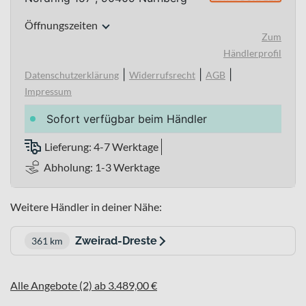
Öffnungszeiten
Zum
Händlerprofil
|
|
|
Datenschutzerklärung
Widerrufsrecht
AGB
Impressum
Sofort verfügbar beim Händler
Lieferung: 4-7 Werktage
Abholung: 1-3 Werktage
Weitere Händler in deiner Nähe:
Zweirad-Dreste
361 km
Alle Angebote (2) ab 3.489,00 €