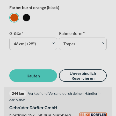
Farbe: burnt orange (black)
Größe *
Rahmenform *
46 cm | (28")
Trapez
Unverbindlich
Kaufen
Reservieren
244 km
Verkauf und Versand durch deinen Händler in
der Nähe:
Gebrüder Dörfler GmbH
Nordring 157 , 90409 Nürnberg